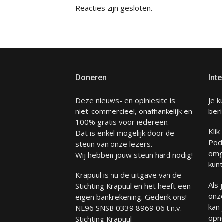
Reacties zijn gesloten.
Doneren
Inte
Deze nieuws- en opiniesite is
Je k
niet-commercieel, onafhankelijk en
beri
100% gratis voor iedereen.
Klik
Dat is enkel mogelijk door de
Pod
steun van onze lezers.
omg
Wij hebben jouw steun hard nodig!
kunt
Krapuul is nu de uitgave van de
Als
Stichting Krapuul en het heeft een
onze
eigen bankrekening. Gedenk ons!
kan
NL96 SNSB 0339 8969 06 t.n.v.
opn
Stichting Krapuul