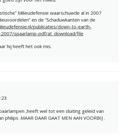
istische” Milieudefensie waarschuwde al in 2007
ilieuvoordelen” en de “Schaduwkanten van de
lieudefensie.nl/publicaties/down-to-earth-
2007/spaarlamp-pdf/at_download/file
aar hij heeft het ook mis.
:23
aarlampen ,heeft wel tot een sluiting geleid van
van philips .MAAR DAAR GAAT MEN AAN VOORBIJ .