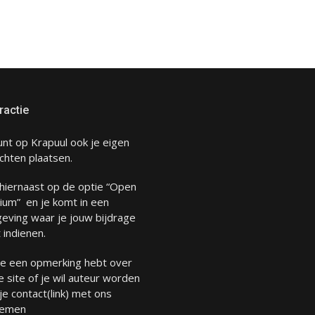
ractie
unt op Krapuul ook je eigen
chten plaatsen.
 hiernaast op de optie “Open
ium” en je komt in een
eving waar je jouw bijdrage
 indienen.
 je een opmerking hebt over
 site of je wil auteur worden
 je
contact
(link) met ons
emen