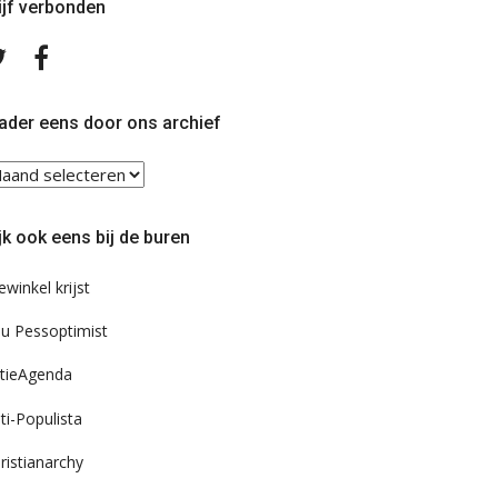
ijf verbonden
Volg
Volg
ons
ons
op
op
Twitter
Facebook
ader eens door ons archief
ader
ns
or
jk ook eens bij de buren
s
chief
ewinkel krijst
u Pessoptimist
tieAgenda
ti-Populista
ristianarchy