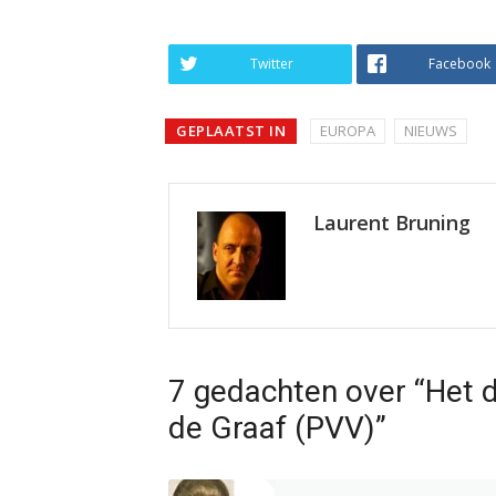
Twitter
Facebook
GEPLAATST IN
EUROPA
NIEUWS
Laurent Bruning
7 gedachten over “Het 
de Graaf (PVV)”