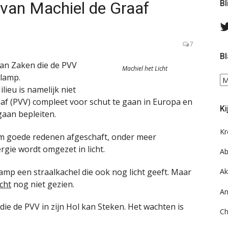
 van Machiel de Graaf
Bl
7
Bl
van Zaken die de PVV
Machiel het Licht
ilamp.
Bl
lieu is namelijk niet
ee
do
aaf (PVV) compleet voor schut te gaan in Europa en
Ki
on
gaan bepleiten.
ar
Kr
om goede redenen afgeschaft, onder meer
rgie wordt omgezet in licht.
Ab
eilamp een straalkachel die ook nog licht geeft. Maar
Ak
cht
nog niet gezien.
An
ie de PVV in zijn Hol kan Steken. Het wachten is
Ch