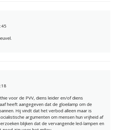
:45
euvel.
:18
hie voor de PVV, diens leider en/of diens
Graaf heeft aangegeven dat de gloeilamp om de
annen. Hij vindt dat het verbod alleen maar is
ocialistische argumenten om mensen hun vrijheid af
derzoeken blijken dat de vervangende led-lampen en
goed zijn voor het milieu.