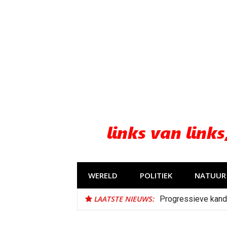
Naar
de
inhoud
springen
WERELD
POLITIEK
NATUUR 
LAATSTE NIEUWS:
Progressieve kand