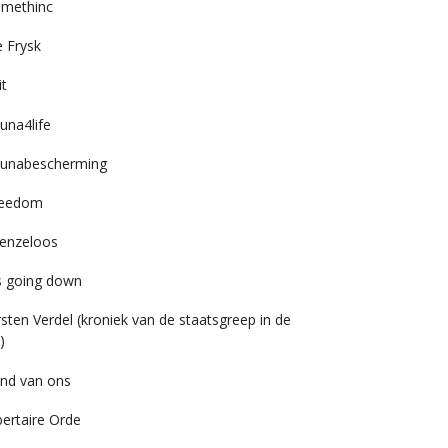
imethinc
 Frysk
it
una4life
unabescherming
reedom
enzeloos
’s going down
rsten Verdel (kroniek van de staatsgreep in de
)
nd van ons
bertaire Orde