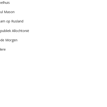
elhuis
ul Mason
am op Rusland
publiek Allochtonië
ode Morgen
dere