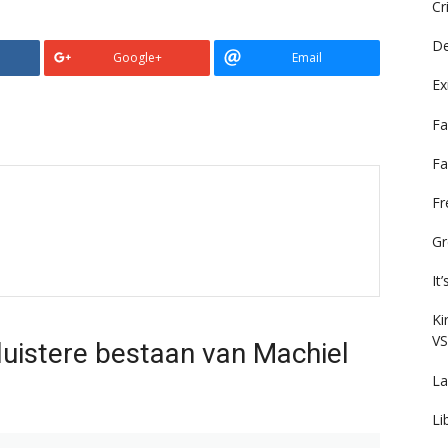
Cr
De
Google+
Email
Ex
Fa
Fa
F
Gr
It
Ki
VS
duistere bestaan van Machiel
La
Li