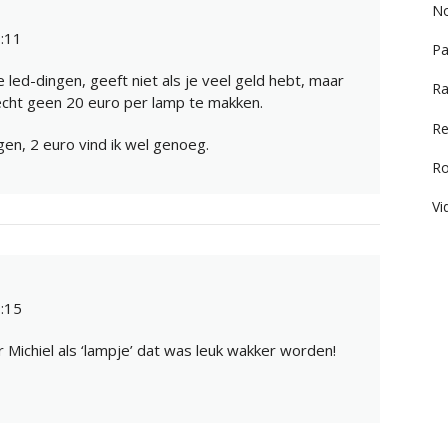
No
:11
Pa
e led-dingen, geeft niet als je veel geld hebt, maar
Ra
echt geen 20 euro per lamp te makken.
Re
en, 2 euro vind ik wel genoeg.
R
Vi
:15
Michiel als ‘lampje’ dat was leuk wakker worden!