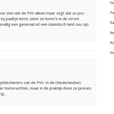
No
Pa
on zien dat de PVV alleen maar zegt dat ze pro-
 bij paaltje komt, laten ze homo’s in de stront
Ra
vallig een generaal uit een islamitisch land zou zijn
Re
R
Vi
 geldschieters van de PVV. In de (Nederlandse)
r homorechten, maar in de praktijk doen ze precies
Eng…