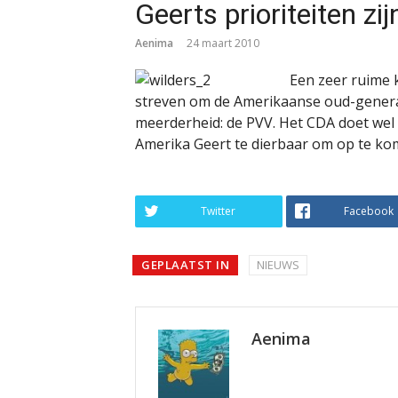
Geerts prioriteiten zij
Aenima
24 maart 2010
Een zeer ruime 
streven om de Amerikaanse oud-gener
meerderheid: de PVV. Het CDA doet wel m
Amerika Geert te dierbaar om op te ko
Twitter
Facebook
GEPLAATST IN
NIEUWS
Aenima