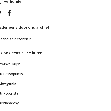
ijf verbonden
Volg
Volg
ons
ons
op
op
Twitter
Facebook
ader eens door ons archief
ader
ns
or
jk ook eens bij de buren
s
chief
ewinkel krijst
u Pessoptimist
tieAgenda
ti-Populista
ristianarchy