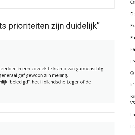
Cr
De
prioriteiten zijn duidelijk”
Ex
Fa
Fa
F
 meedoen in een zoveelste kramp van gutmenschlig
Gr
generaal gaf gewoon zijn mening.
enlijk “beledigd”, het Hollandsche Leger of de
It
Ki
VS
La
Li