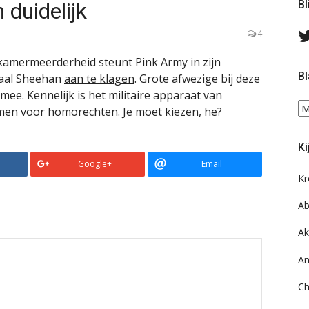
n duidelijk
Bl
4
kamermeerderheid steunt Pink Army in zijn
Bl
aal Sheehan
aan te klagen
. Grote afwezige bij deze
ee. Kennelijk is het militaire apparaat van
Bl
men voor homorechten. Je moet kiezen, he?
ee
do
Ki
on
Google+
Email
ar
Kr
Ab
Ak
An
Ch