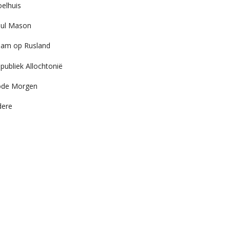
elhuis
ul Mason
am op Rusland
publiek Allochtonië
ode Morgen
dere