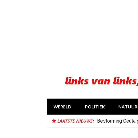
Naar
de
inhoud
springen
WERELD
POLITIEK
NATUUR 
LAATSTE NIEUWS:
Bestorming Ceuta 