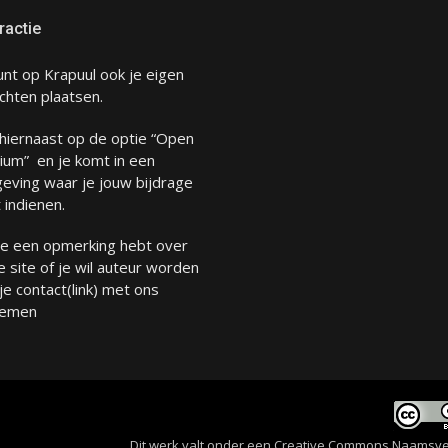
ractie
unt op Krapuul ook je eigen
chten plaatsen.
 hiernaast op de optie “Open
ium” en je komt in een
eving waar je jouw bijdrage
 indienen.
 je een opmerking hebt over
 site of je wil auteur worden
 je
contact
(link) met ons
emen
Dit werk valt onder een
Creative Commons Naamsverme