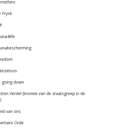
imethinc
 Frysk
it
una4life
unabescherming
reedom
enzeloos
’s going down
rsten Verdel (kroniek van de staatsgreep in de
)
nd van ons
bertaire Orde