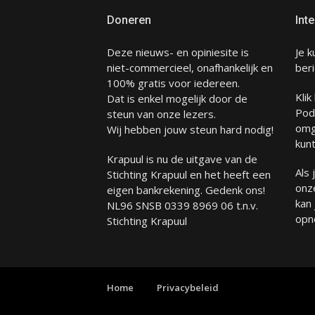
Doneren
Inte
Deze nieuws- en opiniesite is
Je k
niet-commercieel, onafhankelijk en
beri
100% gratis voor iedereen.
Klik
Dat is enkel mogelijk door de
Pod
steun van onze lezers.
omg
Wij hebben jouw steun hard nodig!
kunt
Krapuul is nu de uitgave van de
Als
Stichting Krapuul en het heeft een
onze
eigen bankrekening. Gedenk ons!
kan
NL96 SNSB 0339 8969 06 t.n.v.
opn
Stichting Krapuul
Home
Privacybeleid