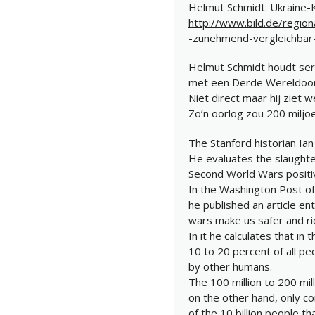
Helmut Schmidt: Ukraine-
http://www.bild.de/regio
-zunehmend-vergleichbar-
Helmut Schmidt houdt ser
met een Derde Wereldoor
Niet direct maar hij ziet 
Zo’n oorlog zou 200 miljo
The Stanford historian Ian
He evaluates the slaughter
Second World Wars positiv
In the Washington Post of 
he published an article enti
wars make us safer and ri
In it he calculates that in
10 to 20 percent of all pe
by other humans.
The 100 million to 200 mil
on the other hand, only co
of the 10 billion people th