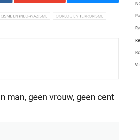
No
Pa
SCISME EN (NEO-)NAZISME
OORLOG EN TERRORISME
Ra
Re
R
Vi
n man, geen vrouw, geen cent