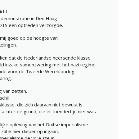
icht.
esdemonstratie in Den Haag
BOTS een optreden verzorgde.
 mij goed op de hoogte van
elingen.
leken dat de Nederlandse heersende klasse
eld inzake samenzwering met het nazi regime
eriode voor de Tweede Wereldoorlog
orlog.
ng van zetten.
chil.
lasse, die zich daarvan niet bewust is,
 achter de grond, die er toendertijd niet was.
lijke opleving van het Duitse imperialisme.
zal ik hier dieper op ingaan,
perialisme de volle steun