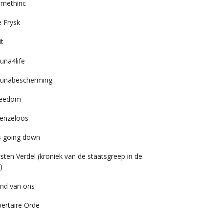
imethinc
 Frysk
it
una4life
unabescherming
reedom
enzeloos
’s going down
rsten Verdel (kroniek van de staatsgreep in de
)
nd van ons
bertaire Orde