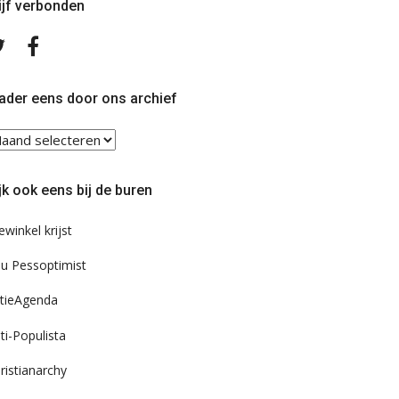
ijf verbonden
Volg
Volg
ons
ons
op
op
Twitter
Facebook
ader eens door ons archief
ader
ns
or
jk ook eens bij de buren
s
chief
ewinkel krijst
u Pessoptimist
tieAgenda
ti-Populista
ristianarchy