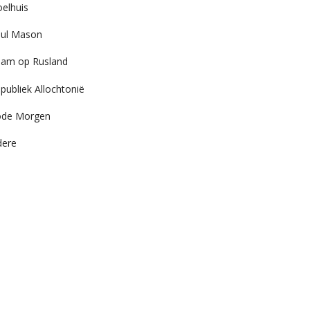
elhuis
ul Mason
am op Rusland
publiek Allochtonië
ode Morgen
dere