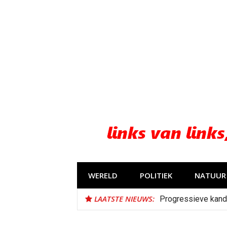
Naar
de
inhoud
springen
WERELD
POLITIEK
NATUUR 
LAATSTE NIEUWS:
Progressieve kand