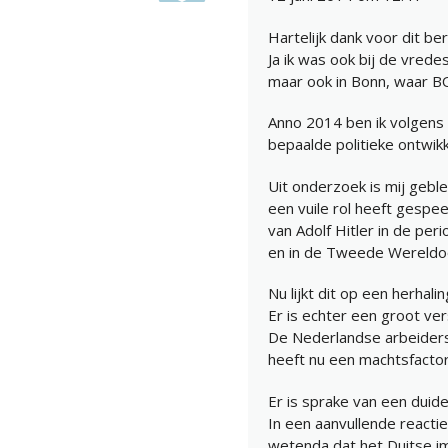
Hartelijk dank voor dit ber
Ja ik was ook bij de vred
maar ook in Bonn, waar 
Anno 2014 ben ik volgens
bepaalde politieke ontwikk
Uit onderzoek is mij geb
een vuile rol heeft gespe
van Adolf Hitler in de p
en in de Tweede Wereldo
Nu lijkt dit op een herhali
Er is echter een groot vers
De Nederlandse arbeidersk
heeft nu een machtsfactor
Er is sprake van een duide
In een aanvullende reactie 
wetenda dat het Duitse im