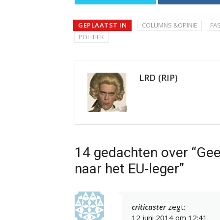
GEPLAATST IN
COLUMNS &OPINIE
FA
POLITIEK
LRD (RIP)
14 gedachten over “Gee
naar het EU-leger”
criticaster
zegt:
12 juni 2014 om 12:41