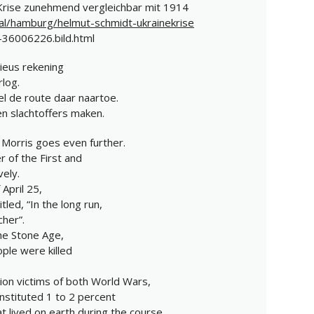
Krise zunehmend vergleichbar mit 1914
nal/hamburg/helmut-schmidt-ukrainekrise
36006226.bild.html
ieus rekening
log.
wel de route daar naartoe.
en slachtoffers maken.
 Morris goes even further.
 of the First and
ely.
April 25,
tled, “In the long run,
cher”.
 the Stone Age,
ople were killed
lion victims of both World Wars,
nstituted 1 to 2 percent
at lived on earth during the course