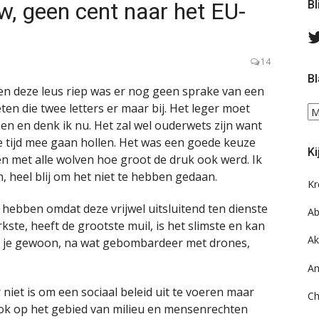
, geen cent naar het EU-
Bl
14
Bl
 en deze leus riep was er nog geen sprake van een
ten die twee letters er maar bij. Het leger moet
Bl
oen en denk ik nu. Het zal wel ouderwets zijn want
ee
do
de tijd mee gaan hollen. Het was een goede keuze
Ki
on
en met alle wolven hoe groot de druk ook werd. Ik
ar
n, heel blij om het niet te hebben gedaan.
Kr
hebben omdat deze vrijwel uitsluitend ten dienste
Ab
rkste, heeft de grootste muil, is het slimste en kan
Ak
of je gewoon, na wat gebombardeer met drones,
An
niet is om een sociaal beleid uit te voeren maar
Ch
Ook op het gebied van milieu en mensenrechten