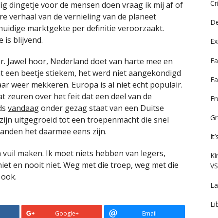
Cr
dig dingetje voor de mensen doen vraag ik mij af of
re verhaal van de vernieling van de planeet
De
 huidige marktgekte per definitie veroorzaakt.
is blijvend.
Ex
Fa
. Jawel hoor, Nederland doet van harte mee en
at een beetje stiekem, het werd niet aangekondigd
Fa
weer mekkeren. Europa is al niet echt populair.
at zeuren over het feit dat een deel van de
F
ds
vandaag
onder gezag staat van een Duitse
Gr
zijn uitgegroeid tot een troepenmacht die snel
 landen het daarmee eens zijn.
It
vuil maken. Ik moet niets hebben van legers,
Ki
niet en nooit niet. Weg met die troep, weg met die
VS
 ook.
La
Li
Google+
Email