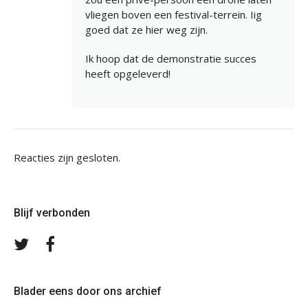
vliegen boven een festival-terrein. Iig
goed dat ze hier weg zijn.
Ik hoop dat de demonstratie succes
heeft opgeleverd!
Reacties zijn gesloten.
Blijf verbonden
Volg
Volg
ons
ons
op
op
Twitter
Facebook
Blader eens door ons archief