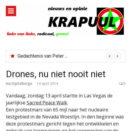
Naar
de
inhoud
springen
Todd Blanche benoemd tot Attorney General
Drones, nu niet nooit niet
Ina Dijstelberge
14 april 2014
9
Vandaag, zondag 13 april startte in Las Vegas de
jaarlijkse
Sacred Peace Walk
.
Een protestmars van 65 mijl naar het nucleaire
testgebied in de Nevada Woestijn. In den beginne was
deze protestmars gericht tegen het ontwikkelen en
gebruik van kernwapens en het verwoesten van de