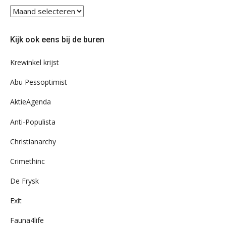
Blader
eens
door
Kijk ook eens bij de buren
ons
archief
Krewinkel krijst
Abu Pessoptimist
AktieAgenda
Anti-Populista
Christianarchy
Crimethinc
De Frysk
Exit
Fauna4life