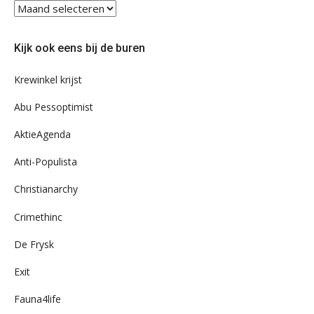
Blader
eens
door
Kijk ook eens bij de buren
ons
archief
Krewinkel krijst
Abu Pessoptimist
AktieAgenda
Anti-Populista
Christianarchy
Crimethinc
De Frysk
Exit
Fauna4life