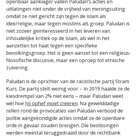
openbaar aanklager vallen Paludan’s acties en
uitlatingen niet onder de vrijheid van meningsuiting
omdat ze niet gericht zijn tegen de islam als
idee/religie, maar tegen moslims als groep. Paludan is
niet zozeer geïnteresseerd in het leveren van
inhoudelijke kritiek op de islam, als wel in het
aanzetten tot haat tegen een specifieke
bevolkingsgroep. Het is geen aanzet tot een religieus-
filosofische discussie, maar een oproep tot etnische
zuivering.
Paludan is de oprichter van de racistische partij Stram
Kurs. De partij stelt weinig voor – in 2019 haalde ze de
kiesdrempel van 2% niet eens – maar Paludan weet
wél hoe
hij ophef moet creëren
. Na gewelddadige
rellen rond de provocaties van Paludan verbood de
politie aangekondigde acties omdat ze de openbare
orde in gevaar zouden brengen. Die beslissingen
werden meestal teruggedraaid door de rechtbank