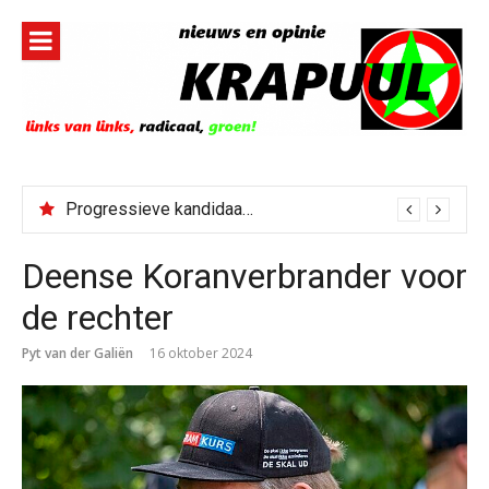
Naar
de
inhoud
springen
Progressieve kandidaat El-Sayed senaatskandidaat Michigan
Deense Koranverbrander voor
de rechter
Pyt van der Galiën
16 oktober 2024