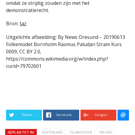
omdat ze strijdig zouden zijn met het
demonstratierecht.
Bron:
taz
Uitgelichte afbeelding: By News Oresund – 20190613
Folkemodet Bornholm Rasmus Paludan Stram Kurs
0009, CC BY 2.0,
https://commons.wikimedia.org/w/index.php?
curid=79702601
Twitter
Facebook
Google+
GEPLAATST IN
BUITENLAND
ISLAMOFOBIE
NIEUWS