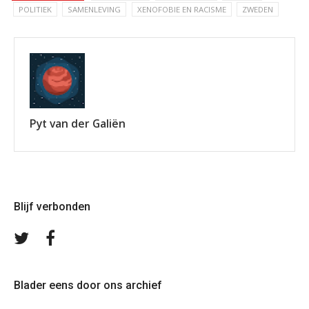
POLITIEK
SAMENLEVING
XENOFOBIE EN RACISME
ZWEDEN
Pyt van der Galiën
Blijf verbonden
Volg
Volg
ons
ons
op
op
Twitter
Facebook
Blader eens door ons archief