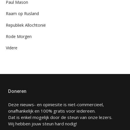
Paul Mason
Raam op Rusland
Republiek Allochtonië
Rode Morgen
Videre
Doneren
Deze nieuws- en opiniesite is niet-commercieel,
onafhankelijk en 100% gratis voor iedereen.
Dat is enkel mogelijk door de steun van onze lezers.
Wij hebben jouw steun hard nodig!