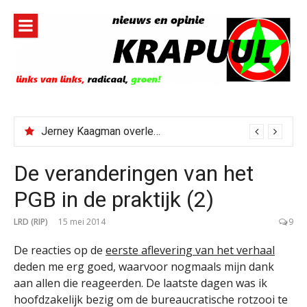
Naar
de
inhoud
springen
Jerney Kaagman overleden
De veranderingen van het
PGB in de praktijk (2)
LRD (RIP)
15 mei 2014
9
De reacties op de
eerste aflevering van het verhaal
deden me erg goed, waarvoor nogmaals mijn dank
aan allen die reageerden. De laatste dagen was ik
hoofdzakelijk bezig om de bureaucratische rotzooi te