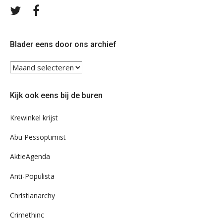
Volg
Volg
ons
ons
op
op
Twitter
Facebook
Blader eens door ons archief
Blader
eens
door
Kijk ook eens bij de buren
ons
archief
Krewinkel krijst
Abu Pessoptimist
AktieAgenda
Anti-Populista
Christianarchy
Crimethinc