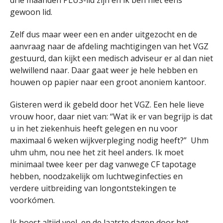
drie maanden PLUS-lid zijn en ik ben niet eens
gewoon lid.
Zelf dus maar weer een en ander uitgezocht en de
aanvraag naar de afdeling machtigingen van het VGZ
gestuurd, dan kijkt een medisch adviseur er al dan niet
welwillend naar. Daar gaat weer je hele hebben en
houwen op papier naar een groot anoniem kantoor.
Gisteren werd ik gebeld door het VGZ. Een hele lieve
vrouw hoor, daar niet van: “Wat ik er van begrijp is dat
u in het ziekenhuis heeft gelegen en nu voor
maximaal 6 weken wijkverpleging nodig heeft?” Uhm
uhm uhm, nou nee het zit heel anders. Ik moet
minimaal twee keer per dag vanwege CF tapotage
hebben, noodzakelijk om luchtweginfecties en
verdere uitbreiding van longontstekingen te
voorkómen.
Ik hoest altijd veel, en de laatste dagen door het