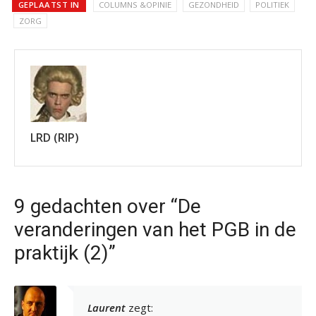
GEPLAATST IN
COLUMNS &OPINIE
GEZONDHEID
POLITIEK
ZORG
LRD (RIP)
9 gedachten over “De
veranderingen van het PGB in de
praktijk (2)”
Laurent
zegt: