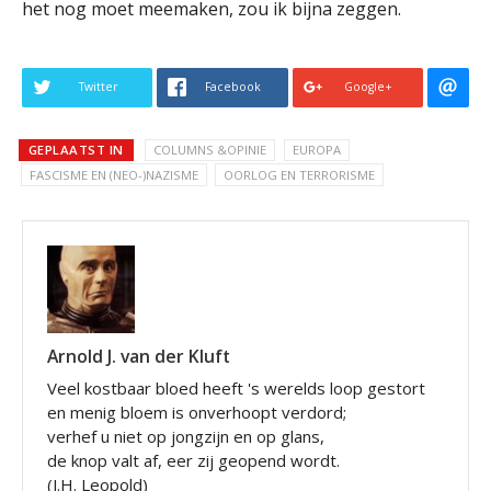
het nog moet meemaken, zou ik bijna zeggen.
Twitter
Facebook
Google+
GEPLAATST IN
COLUMNS &OPINIE
EUROPA
FASCISME EN (NEO-)NAZISME
OORLOG EN TERRORISME
Arnold J. van der Kluft
Veel kostbaar bloed heeft 's werelds loop gestort
en menig bloem is onverhoopt verdord;
verhef u niet op jongzijn en op glans,
de knop valt af, eer zij geopend wordt.
(J.H. Leopold)