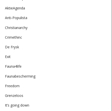
AktieAgenda
Anti-Populista
Christianarchy
Crimethinc
De Frysk
Exit
Fauna4life
Faunabescherming
Freedom
Grenzeloos
It’s going down