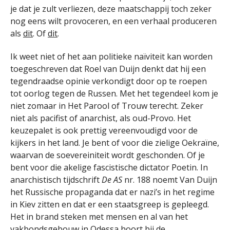
je dat je zult verliezen, deze maatschappij toch zeker
nog eens wilt provoceren, en een verhaal produceren
als
dit
. Of
dit
.
Ik weet niet of het aan politieke naïviteit kan worden
toegeschreven dat Roel van Duijn denkt dat hij een
tegendraadse opinie verkondigt door op te roepen
tot oorlog tegen de Russen. Met het tegendeel kom je
niet zomaar in Het Parool of Trouw terecht. Zeker
niet als pacifist of anarchist, als oud-Provo. Het
keuzepalet is ook prettig vereenvoudigd voor de
kijkers in het land. Je bent of voor die zielige Oekraïne,
waarvan de soevereiniteit wordt geschonden. Of je
bent voor die akelige fascistische dictator Poetin. In
anarchistisch tijdschrift
De AS
nr. 188 noemt Van Duijn
het Russische propaganda dat er nazi’s in het regime
in Kiev zitten en dat er een staatsgreep is gepleegd.
Het in brand steken met mensen en al van het
vakbondsgebouw in Odessa hoort bij de