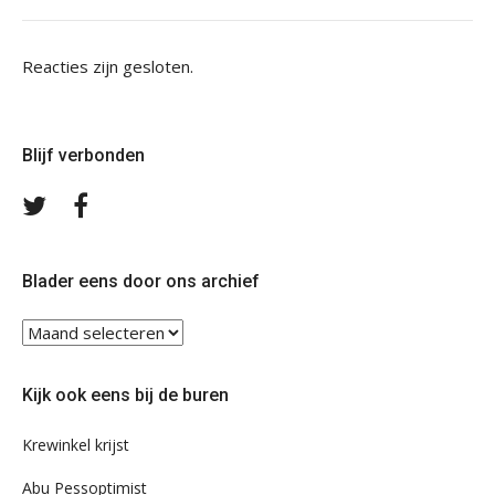
Reacties zijn gesloten.
Blijf verbonden
Volg
Volg
ons
ons
op
op
Twitter
Facebook
Blader eens door ons archief
Blader
eens
door
Kijk ook eens bij de buren
ons
archief
Krewinkel krijst
Abu Pessoptimist