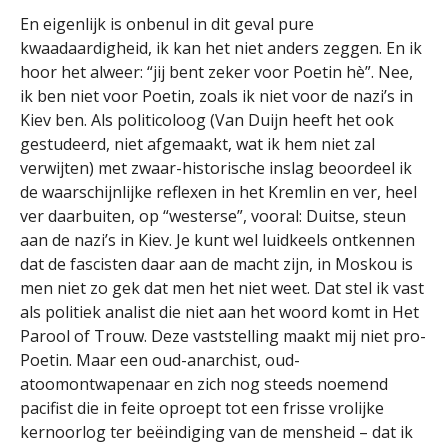
En eigenlijk is onbenul in dit geval pure
kwaadaardigheid, ik kan het niet anders zeggen. En ik
hoor het alweer: “jij bent zeker voor Poetin hè”. Nee,
ik ben niet voor Poetin, zoals ik niet voor de nazi’s in
Kiev ben. Als politicoloog (Van Duijn heeft het ook
gestudeerd, niet afgemaakt, wat ik hem niet zal
verwijten) met zwaar-historische inslag beoordeel ik
de waarschijnlijke reflexen in het Kremlin en ver, heel
ver daarbuiten, op “westerse”, vooral: Duitse, steun
aan de nazi’s in Kiev. Je kunt wel luidkeels ontkennen
dat de fascisten daar aan de macht zijn, in Moskou is
men niet zo gek dat men het niet weet. Dat stel ik vast
als politiek analist die niet aan het woord komt in Het
Parool of Trouw. Deze vaststelling maakt mij niet pro-
Poetin. Maar een oud-anarchist, oud-
atoomontwapenaar en zich nog steeds noemend
pacifist die in feite oproept tot een frisse vrolijke
kernoorlog ter beëindiging van de mensheid – dat ik