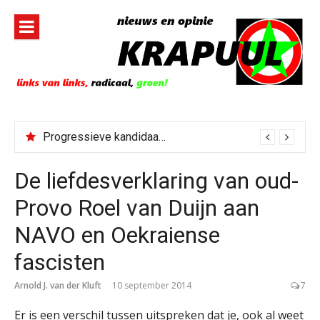
Naar
de
inhoud
springen
Progressieve kandidaat El-Sayed senaatskandidaat Michigan
De liefdesverklaring van oud-
Provo Roel van Duijn aan
NAVO en Oekraiense
fascisten
Arnold J. van der Kluft
10 september 2014
7
Er is een verschil tussen uitspreken dat je, ook al weet