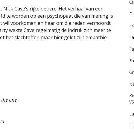
Cr
t Nick Cave’s rijke oeuvre. Het verhaal van een
De
iefd te worden op een psychopaat die van mening is
 dat wil voorkomen en haar om die reden vermoordt.
Ex
arty wekte Cave regelmatig de indruk zich meer te
t het slachtoffer, maar hier geldt zijn empathie
Fa
Fa
F
Gr
It
Ki
s the one
VS
La
ild
Li