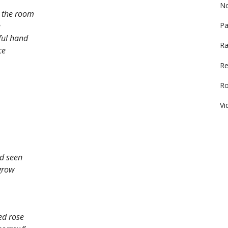
No
 the room
e
Pa
ful hand
Ra
ce
Re
R
Vi
d seen
grow
ed rose