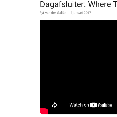
Dagafsluiter: Where 
Pyt van der Galiën
4 januari 2017