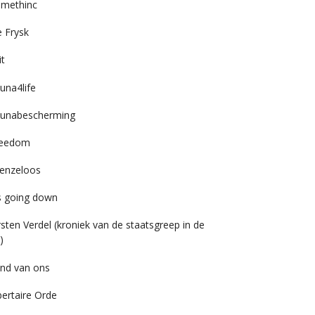
imethinc
 Frysk
it
una4life
unabescherming
reedom
enzeloos
’s going down
rsten Verdel (kroniek van de staatsgreep in de
)
nd van ons
bertaire Orde