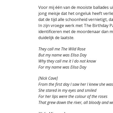
Voor mij één van de mooiste ballades ui
jong meisje dat het ongeluk heeft verl
dat
de tijd alle schoonheid vernietigt,
In zijn vroege werk met The Birthday P
identificeren met de moordenaar dan me
duidelijk de laatste.
They call me The Wild Rose
But my name was Elisa Day
Why they call me it I do not know
For my name was Elisa Day
[Nick Cave]
From the first day I saw her I knew she wa
She stared in my eyes and smiled
For her lips were the colour of the roses
That grew down the river, all bloody and w