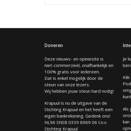
Doneren
Inte
Deze nieuws- en opiniesite is
Je k
niet-commercieel, onafhankelijk en
beri
100% gratis voor iedereen.
Klik
Dat is enkel mogelijk door de
Pod
steun van onze lezers.
omg
Wij hebben jouw steun hard nodig!
kunt
Krapuul is nu de uitgave van de
Als
Stichting Krapuul en het heeft een
onze
eigen bankrekening. Gedenk ons!
kan
NL96 SNSB 0339 8969 06 t.n.v.
opn
Stichting Krapuul