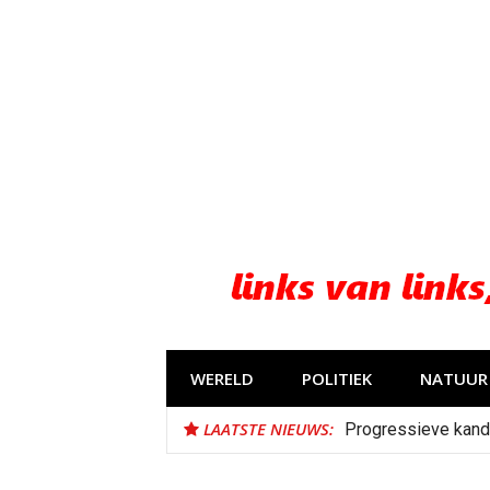
Naar
de
inhoud
springen
WERELD
POLITIEK
NATUUR 
LAATSTE NIEUWS:
Progressieve kand