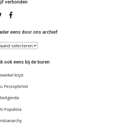
ijf verbonden
Volg
Volg
ons
ons
op
op
Twitter
Facebook
ader eens door ons archief
ader
ns
or
jk ook eens bij de buren
s
chief
ewinkel krijst
u Pessoptimist
tieAgenda
ti-Populista
ristianarchy