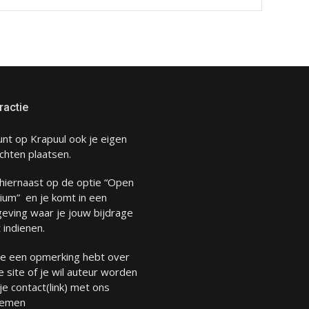
ractie
unt op Krapuul ook je eigen
chten plaatsen.
 hiernaast op de optie “Open
ium” en je komt in een
eving waar je jouw bijdrage
 indienen.
 je een opmerking hebt over
 site of je wil auteur worden
 je
contact
(link) met ons
emen