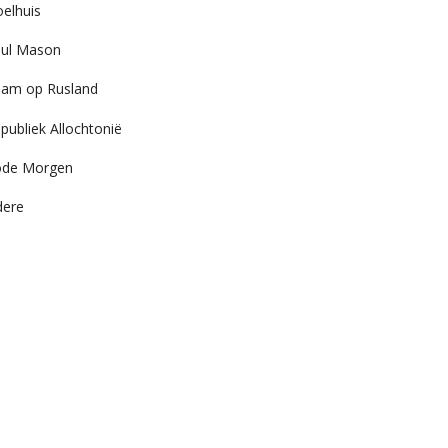
elhuis
ul Mason
am op Rusland
publiek Allochtonië
ode Morgen
dere