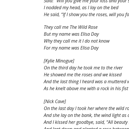
Said: “Will you give me your loss and your
I nodded my head, as I lay on the bed
He said, “If I show you the roses, will you f
They call me The Wild Rose
But my name was Elisa Day
Why they call me it I do not know
For my name was Elisa Day
[Kylie Minogue]
On the third day he took me to the river
He showed me the roses and we kissed
And the last thing I heard was a muttered
As he knelt above me with a rock in his fist
[Nick Cave]
On the last day I took her where the wild 
And she lay on the bank, the wind light as a
And I kissed her goodbye, said, “All beauty
And lent down and planted a rose between