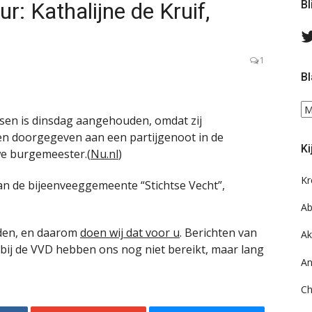
r: Kathalijne de Kruif,
Bl
1
Bl
Bl
ssen is dinsdag aangehouden, omdat zij
ee
en doorgegeven aan een partijgenoot in de
do
Ki
on
we burgemeester.(
Nu.nl
)
ar
Kr
van de bijeenveeggemeente “Stichtse Vecht”,
Ab
uden, en daarom
doen wij dat voor u
. Berichten van
Ak
bij de VVD hebben ons nog niet bereikt, maar lang
An
Ch