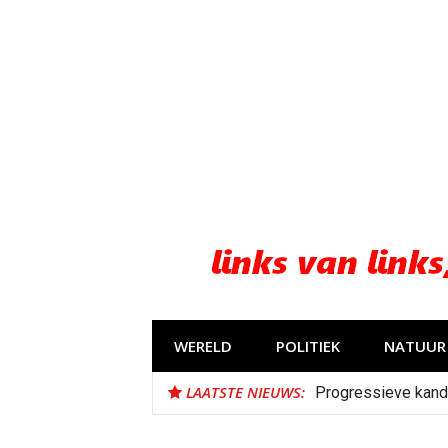
Naar
de
inhoud
springen
WERELD
POLITIEK
NATUUR 
LAATSTE NIEUWS:
Progressieve kand