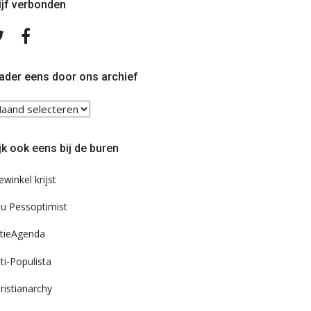
ijf verbonden
Volg
Volg
ons
ons
op
op
Twitter
Facebook
ader eens door ons archief
ader
ns
or
jk ook eens bij de buren
s
chief
ewinkel krijst
u Pessoptimist
tieAgenda
ti-Populista
ristianarchy