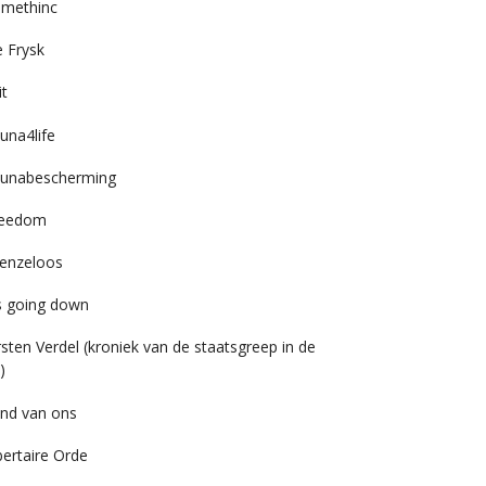
imethinc
 Frysk
it
una4life
unabescherming
reedom
enzeloos
’s going down
rsten Verdel (kroniek van de staatsgreep in de
)
nd van ons
bertaire Orde