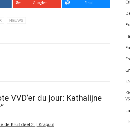
Cr
Google+
Email
De
R
NIEUWS
Ex
Fa
Fa
F
Gr
It
Ki
te VVD’er du jour: Kathalijne
VS
r”
La
Li
ne de Kruif deel 2 | Krapuul