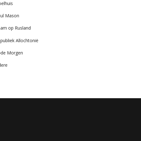
elhuis
ul Mason
am op Rusland
publiek Allochtonië
ode Morgen
dere