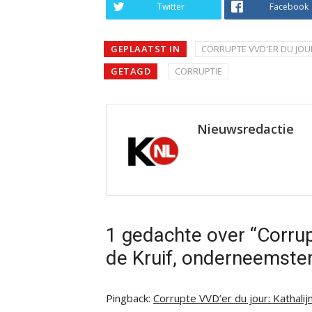
Twitter
Facebook
GEPLAATST IN
CORRUPTE VVD'ER DU JOU
GETAGD
CORRUPTIE
Nieuwsredactie
1 gedachte over “Corrup
de Kruif, onderneemste
Pingback:
Corrupte VVD’er du jour: Kathalij