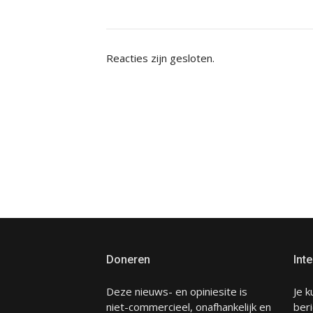
Reacties zijn gesloten.
Doneren
Inte
Deze nieuws- en opiniesite is
Je k
niet-commercieel, onafhankelijk en
beri