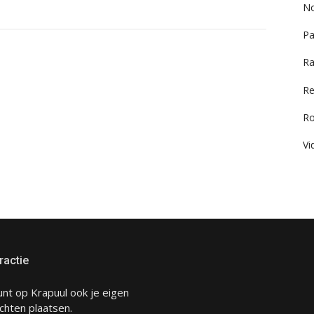
No
Pa
Ra
Re
R
Vi
ractie
unt op Krapuul ook je eigen
chten plaatsen.