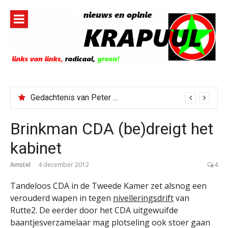
Naar
de
inhoud
springen
Gedachtenis van Peter Faber
Brinkman CDA (be)dreigt het
kabinet
Amstel
4 december 2012
4
Tandeloos CDA in de Tweede Kamer zet alsnog een
verouderd wapen in tegen
nivelleringsdrift
van
Rutte2. De eerder door het CDA uitgewuifde
baantjesverzamelaar mag plotseling ook stoer gaan