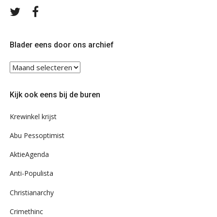
Volg
Volg
ons
ons
op
op
Twitter
Facebook
Blader eens door ons archief
Blader
eens
door
Kijk ook eens bij de buren
ons
archief
Krewinkel krijst
Abu Pessoptimist
AktieAgenda
Anti-Populista
Christianarchy
Crimethinc