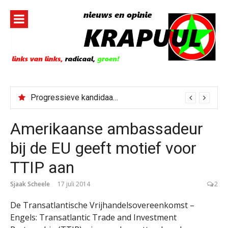
Naar
de
inhoud
springen
Progressieve kandidaat El-Sayed senaatskandidaat Michigan
Amerikaanse ambassadeur
bij de EU geeft motief voor
TTIP aan
Sjaak Scheele
17 juli 2014
2
De Transatlantische Vrijhandelsovereenkomst –
Engels: Transatlantic Trade and Investment