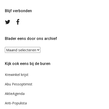
Blijf verbonden
Volg
Volg
ons
ons
op
op
Twitter
Facebook
Blader eens door ons archief
Blader
eens
door
Kijk ook eens bij de buren
ons
archief
Krewinkel krijst
Abu Pessoptimist
AktieAgenda
Anti-Populista