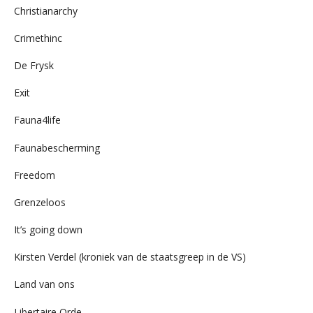
Christianarchy
Crimethinc
De Frysk
Exit
Fauna4life
Faunabescherming
Freedom
Grenzeloos
It’s going down
Kirsten Verdel (kroniek van de staatsgreep in de VS)
Land van ons
Libertaire Orde