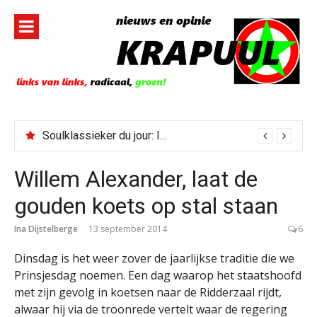
Naar
de
inhoud
springen
Soulklassieker du jour: I Wish It Would Rain
Willem Alexander, laat de
gouden koets op stal staan
Ina Dijstelberge
13 september 2014
6
Dinsdag is het weer zover de jaarlijkse traditie die we
Prinsjesdag noemen. Een dag waarop het staatshoofd
met zijn gevolg in koetsen naar de Ridderzaal rijdt,
alwaar hij via de troonrede vertelt waar de regering