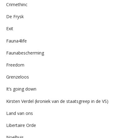
Crimethinc
De Frysk
Exit
Fauna4life
Faunabescherming
Freedom
Grenzeloos
It’s going down
Kirsten Verdel (kroniek van de staatsgreep in de VS)
Land van ons
Libertaire Orde
Noelhuis