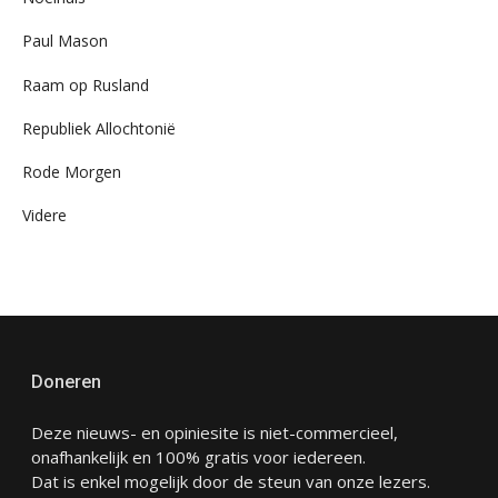
Paul Mason
Raam op Rusland
Republiek Allochtonië
Rode Morgen
Videre
Doneren
Deze nieuws- en opiniesite is niet-commercieel,
onafhankelijk en 100% gratis voor iedereen.
Dat is enkel mogelijk door de steun van onze lezers.