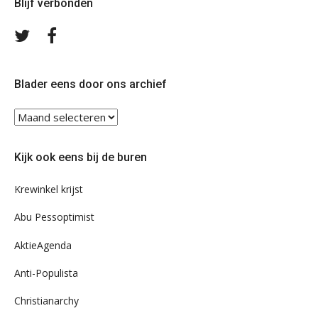
Blijf verbonden
Volg
Volg
ons
ons
op
op
Twitter
Facebook
Blader eens door ons archief
Blader
eens
door
Kijk ook eens bij de buren
ons
archief
Krewinkel krijst
Abu Pessoptimist
AktieAgenda
Anti-Populista
Christianarchy