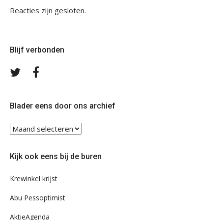
Reacties zijn gesloten.
Blijf verbonden
Volg
Volg
ons
ons
op
op
Twitter
Facebook
Blader eens door ons archief
Blader
eens
door
Kijk ook eens bij de buren
ons
archief
Krewinkel krijst
Abu Pessoptimist
AktieAgenda