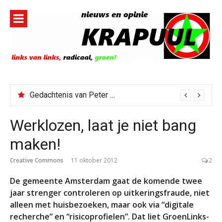
Naar
de
inhoud
springen
Gedachtenis van Peter Faber
Todd Blanche benoemd tot Attorney General
Werklozen, laat je niet bang
maken!
Creative Commons
11 oktober 2012
2
De gemeente Amsterdam gaat de komende twee
jaar strenger controleren op uitkeringsfraude, niet
alleen met huisbezoeken, maar ook via “digitale
recherche” en “risicoprofielen”. Dat liet GroenLinks-