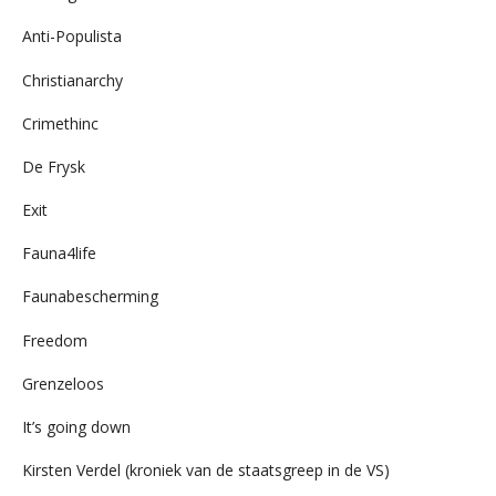
Anti-Populista
Christianarchy
Crimethinc
De Frysk
Exit
Fauna4life
Faunabescherming
Freedom
Grenzeloos
It’s going down
Kirsten Verdel (kroniek van de staatsgreep in de VS)