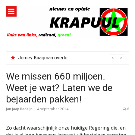
Naar
de
inhoud
springen
Jerney Kaagman overleden
We missen 660 miljoen.
Weet je wat? Laten we de
bejaarden pakken!
Jan Jaap Bedeijn
4 september 2014
6
Zo dacht waarschijnlijk onze huidige Regering die, en
dat is al lang bewezen, bestaat uit harteloze secreten.