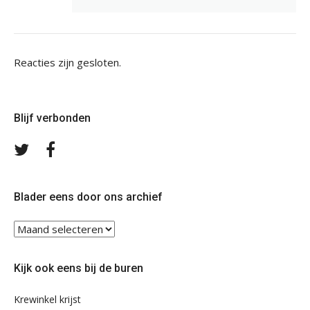
Reacties zijn gesloten.
Blijf verbonden
Volg
Volg
ons
ons
op
op
Twitter
Facebook
Blader eens door ons archief
Blader
eens
door
Kijk ook eens bij de buren
ons
archief
Krewinkel krijst