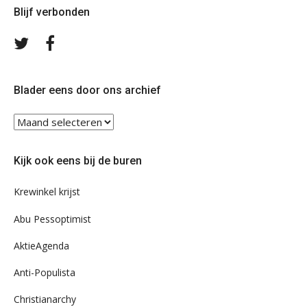
Blijf verbonden
Volg
Volg
ons
ons
op
op
Twitter
Facebook
Blader eens door ons archief
Blader
eens
door
Kijk ook eens bij de buren
ons
archief
Krewinkel krijst
Abu Pessoptimist
AktieAgenda
Anti-Populista
Christianarchy