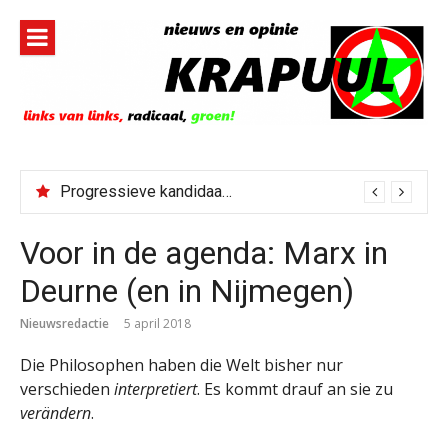
Naar
de
inhoud
springen
Progressieve kandidaat El-Sayed senaatskandidaat Michigan
Voor in de agenda: Marx in
Deurne (en in Nijmegen)
Nieuwsredactie
5 april 2018
Die Philosophen haben die Welt bisher nur
verschieden
interpretiert
. Es kommt drauf an sie zu
verändern
.