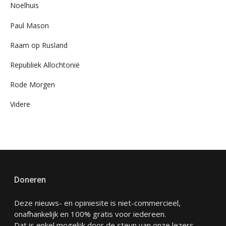
Noelhuis
Paul Mason
Raam op Rusland
Republiek Allochtonië
Rode Morgen
Videre
Doneren
Deze nieuws- en opiniesite is niet-commercieel,
onafhankelijk en 100% gratis voor iedereen.
Dat is enkel mogelijk door de steun van onze lezers.