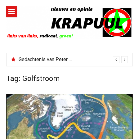
Naar
de
inhoud
springen
Gedachtenis van Peter Faber
Tag:
Golfstroom