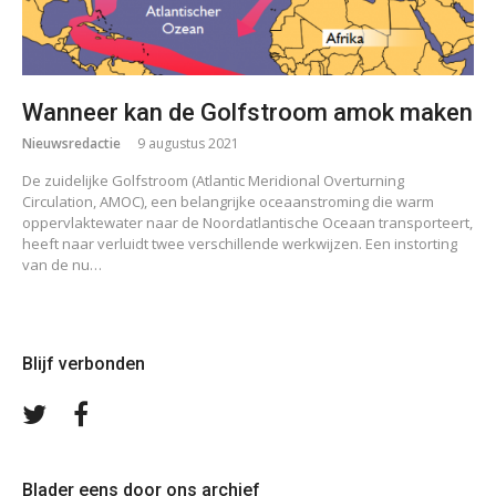
Wanneer kan de Golfstroom amok maken
Nieuwsredactie
9 augustus 2021
De zuidelijke Golfstroom (Atlantic Meridional Overturning
Circulation, AMOC), een belangrijke oceaanstroming die warm
oppervlaktewater naar de Noordatlantische Oceaan transporteert,
heeft naar verluidt twee verschillende werkwijzen. Een instorting
van de nu…
Blijf verbonden
Volg
Volg
ons
ons
op
op
Twitter
Facebook
Blader eens door ons archief