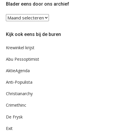
Blader eens door ons archief
Blader
eens
door
Kijk ook eens bij de buren
ons
archief
Krewinkel krijst
Abu Pessoptimist
AktieAgenda
Anti-Populista
Christianarchy
Crimethinc
De Frysk
Exit