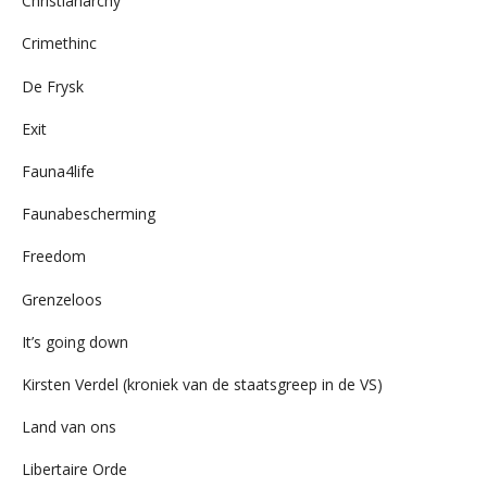
Christianarchy
Crimethinc
De Frysk
Exit
Fauna4life
Faunabescherming
Freedom
Grenzeloos
It’s going down
Kirsten Verdel (kroniek van de staatsgreep in de VS)
Land van ons
Libertaire Orde