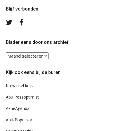
Blijf verbonden
Volg
Volg
ons
ons
op
op
Twitter
Facebook
Blader eens door ons archief
Blader
eens
door
Kijk ook eens bij de buren
ons
archief
Krewinkel krijst
Abu Pessoptimist
AktieAgenda
Anti-Populista