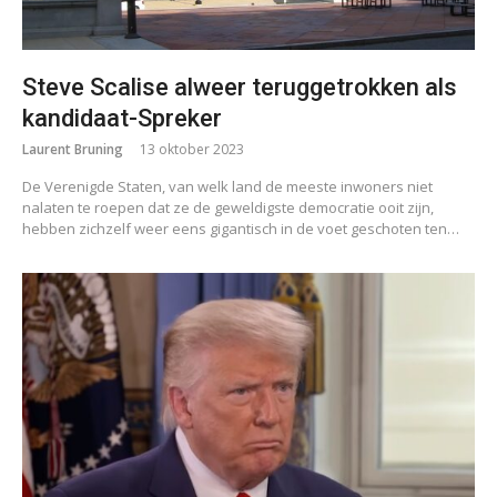
Steve Scalise alweer teruggetrokken als
kandidaat-Spreker
Laurent Bruning
13 oktober 2023
De Verenigde Staten, van welk land de meeste inwoners niet
nalaten te roepen dat ze de geweldigste democratie ooit zijn,
hebben zichzelf weer eens gigantisch in de voet geschoten ten…