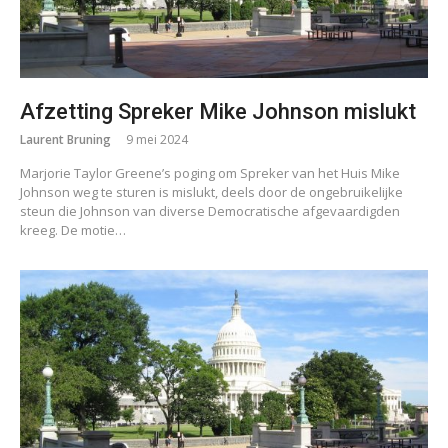
Afzetting Spreker Mike Johnson mislukt
Laurent Bruning
9 mei 2024
Marjorie Taylor Greene’s poging om Spreker van het Huis Mike
Johnson weg te sturen is mislukt, deels door de ongebruikelijke
steun die Johnson van diverse Democratische afgevaardigden
kreeg. De motie…