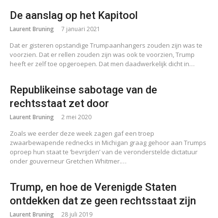
De aanslag op het Kapitool
Laurent Bruning
7 januari 2021
Dat er gisteren opstandige Trumpaanhangers zouden zijn was te
voorzien. Dat er rellen zouden zijn was ook te voorzien, Trump
heeft er zelf toe opgeroepen. Dat men daadwerkelijk dicht in…
Republikeinse sabotage van de
rechtsstaat zet door
Laurent Bruning
2 mei 2020
Zoals we eerder deze week zagen gaf een troep
zwaarbewapende rednecks in Michigan graag gehoor aan Trumps
oproep hun staat te ‘bevrijden’ van de veronderstelde dictatuur
onder gouverneur Gretchen Whitmer.…
Trump, en hoe de Verenigde Staten
ontdekken dat ze geen rechtsstaat zijn
Laurent Bruning
28 juli 2019