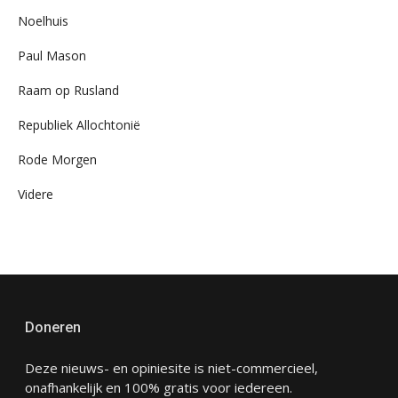
Noelhuis
Paul Mason
Raam op Rusland
Republiek Allochtonië
Rode Morgen
Videre
Doneren
Deze nieuws- en opiniesite is niet-commercieel,
onafhankelijk en 100% gratis voor iedereen.