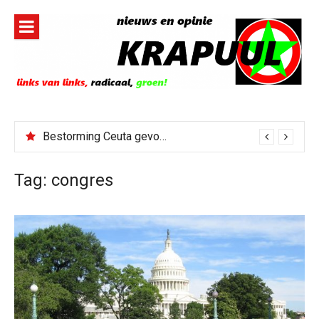
Naar
de
inhoud
springen
Bestorming Ceuta gevolg van op sociale media verspreide hoax?
Tag:
congres