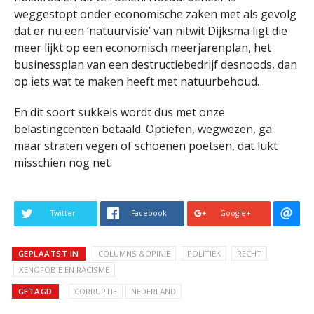
weggestopt onder economische zaken met als gevolg
dat er nu een ‘natuurvisie’ van nitwit Dijksma ligt die
meer lijkt op een economisch meerjarenplan, het
businessplan van een destructiebedrijf desnoods, dan
op iets wat te maken heeft met natuurbehoud.
En dit soort sukkels wordt dus met onze
belastingcenten betaald. Optiefen, wegwezen, ga
maar straten vegen of schoenen poetsen, dat lukt
misschien nog net.
Twitter
Facebook
Google+
GEPLAATST IN
COLUMNS &OPINIE
POLITIEK
RECHT
XENOFOBIE EN RACISME
GETAGD
CORRUPTIE
NEDERLAND