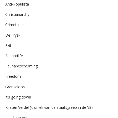
Anti-Populista
Christianarchy
Crimethinc
De Frysk
Exit
Fauna4life
Faunabescherming
Freedom
Grenzeloos
It’s going down
Kirsten Verdel (kroniek van de staatsgreep in de VS)
Land van ons