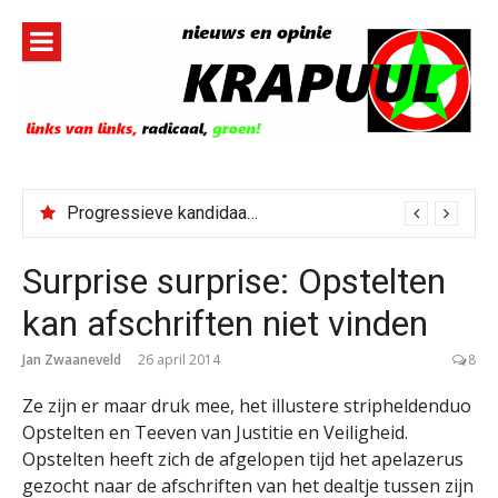
Naar
de
inhoud
springen
Progressieve kandidaat El-Sayed senaatskandidaat Michigan
Surprise surprise: Opstelten
kan afschriften niet vinden
Jan Zwaaneveld
26 april 2014
8
Ze zijn er maar druk mee, het illustere stripheldenduo
Opstelten en Teeven van Justitie en Veiligheid.
Opstelten heeft zich de afgelopen tijd het apelazerus
gezocht naar de afschriften van het dealtje tussen zijn