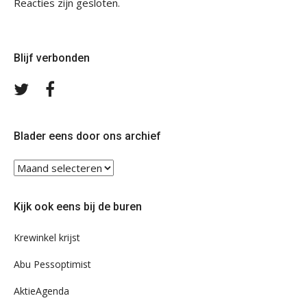
Reacties zijn gesloten.
Blijf verbonden
Volg
Volg
ons
ons
op
op
Twitter
Facebook
Blader eens door ons archief
Blader
eens
door
Kijk ook eens bij de buren
ons
archief
Krewinkel krijst
Abu Pessoptimist
AktieAgenda