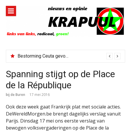
Naar
de
inhoud
springen
Bestorming Ceuta gevolg van op sociale media verspreide hoax?
Spanning stijgt op de Place
de la République
bij de Buren
17 mei 2016
Ook deze week gaat Frankrijk plat met sociale acties.
DeWereldMorgen.be brengt dagelijks verslag vanuit
Parijs. Dinsdag 17 mei ons eerste verslag van
bewogen volksvergaderingen op de Place de la