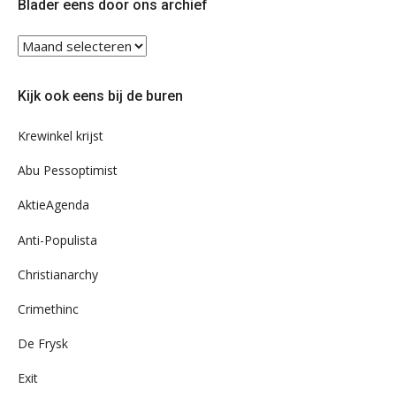
Blader eens door ons archief
Blader
eens
door
Kijk ook eens bij de buren
ons
archief
Krewinkel krijst
Abu Pessoptimist
AktieAgenda
Anti-Populista
Christianarchy
Crimethinc
De Frysk
Exit