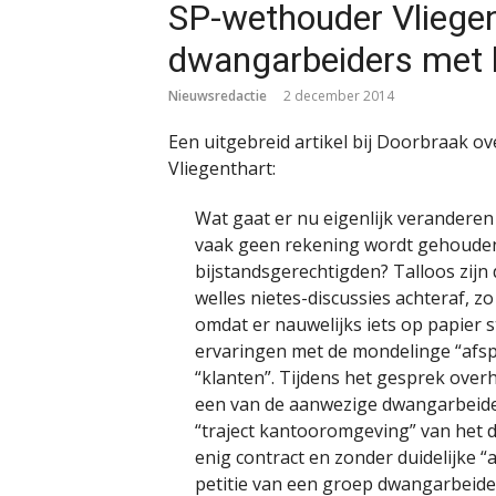
SP-wethouder Vliege
dwangarbeiders met klu
Nieuwsredactie
2 december 2014
Een uitgebreid artikel bij Doorbraak o
Vliegenthart:
Wat gaat er nu eigenlijk veranderen
vaak geen rekening wordt gehouden
bijstandsgerechtigden? Talloos zij
welles nietes-discussies achteraf, z
omdat er nauwelijks iets op papier 
ervaringen met de mondelinge “afs
“klanten”. Tijdens het gesprek ove
een van de aanwezige dwangarbeider
“traject kantooromgeving” van het
enig contract en zonder duidelijke 
petitie van een groep dwangarbeide