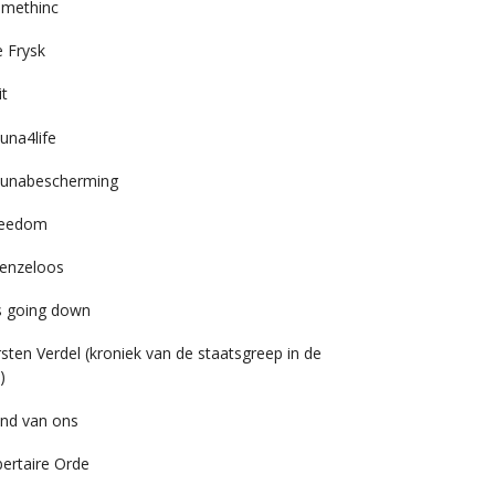
imethinc
 Frysk
it
una4life
unabescherming
reedom
enzeloos
’s going down
rsten Verdel (kroniek van de staatsgreep in de
)
nd van ons
bertaire Orde