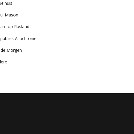
elhuis
ul Mason
am op Rusland
publiek Allochtonië
ode Morgen
dere