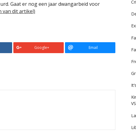
Cr
urd. Gaat er nog een jaar dwangarbeid voor
 van dit artikel)
De
Ex
Fa
Google+
Email
Fa
F
Gr
It
Ki
VS
La
Li