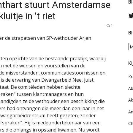
nthart stuurt Amsterdamse
Bl
itje in ’t riet
1
Bl
ver de strapatsen van SP-wethouder Arjen
Bl
ee
 ten opzichte van de bestaande praktijk, waarbij
do
Ki
on
 met de wensen en voorstellen van de
ar
n de misverstanden, communicatiestoornissen en
Kr
o is de ervaring van Dwangarbeid Nee, juist
staat. De comitéleden hebben slechte
Ab
praken” tussen klantmanagers en hun
Ak
rhandigden ze de wethouder een beschikking die
s had ontvangen die meer dan een jaar in het
An
 dwangarbeidcentrum heeft gezeten, zonder
“afspraken”. Hij is medeondertekenaar van een
Ch
rs die onlangs in opstand kwamen. Nu wordt