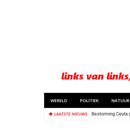
Naar
de
inhoud
springen
WERELD
POLITIEK
NATUUR 
LAATSTE NIEUWS:
Bestorming Ceuta 