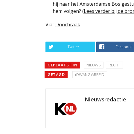
hij naar het Amsterdamse Bos gestu
hem volgen?
(Lees verder bij de bron
Via::
Doorbraak
Twitter
Facebook
GEPLAATST IN
NIEUWS
RECHT
GETAGD
(DWANG)ARBEID
Nieuwsredactie