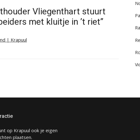
No
thouder Vliegenthart stuurt
Pa
ers met kluitje in ’t riet”
Ra
and | Krapuul
Re
R
Vi
ractie
unt op Krapuul ook je eigen
chten plaatsen.