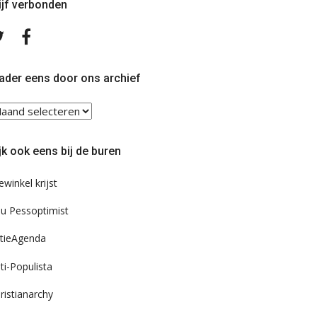
ijf verbonden
Volg
Volg
ons
ons
op
op
Twitter
Facebook
ader eens door ons archief
ader
ns
or
jk ook eens bij de buren
s
chief
ewinkel krijst
u Pessoptimist
tieAgenda
ti-Populista
ristianarchy