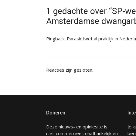
1 gedachte over “SP-we
Amsterdamse dwangarbeid
Pingback:
Parasietwet al praktijk in Nederl
Reacties zijn gesloten.
Doneren
Inte
Deze nieuws- en opiniesite is
Je k
niet-commercieel, onafhankelijk en
beri