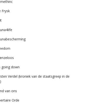
imethinc
 Frysk
it
una4life
unabescherming
reedom
enzeloos
’s going down
rsten Verdel (kroniek van de staatsgreep in de
)
nd van ons
bertaire Orde