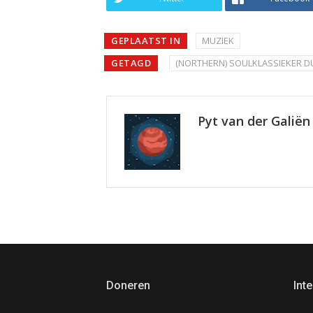
GEPLAATST IN
MUZIEK
GETAGD
(NORTHERN) SOULKLASSIEKER D
Pyt van der Galiën
Doneren
Inte