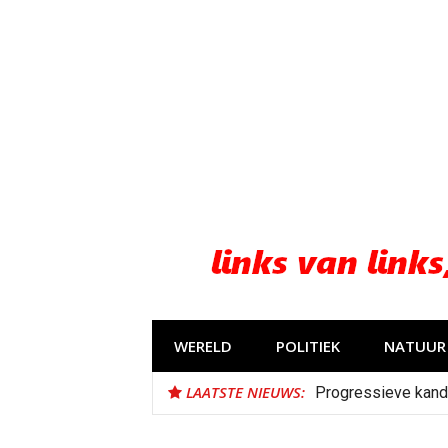
Naar
de
inhoud
springen
WERELD
POLITIEK
NATUUR 
LAATSTE NIEUWS:
Progressieve kand