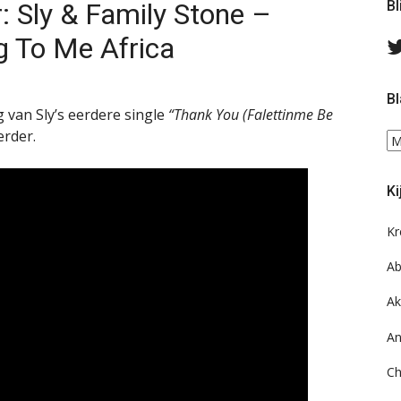
r: Sly & Family Stone –
Bl
g To Me Africa
Bl
 van Sly’s eerdere single
“Thank You (Falettinme Be
rder.
Bl
ee
do
Ki
on
ar
Kr
Ab
Ak
An
Ch