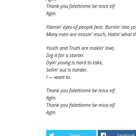
Thank you falettinme be mice elf
Agin.
Flamin’ eyes of people fear, Burnin’ into yo
Many men are missin’ much, Hatin’ what t
Youth and Truth are makin’ love,
Dig it for a starter.
Dyin’ young is hard to take,
Sellin’ out is harder.
I — want to
Thank you falettinme be mice elf
Agin.
Thank you falettinme be mice elf
Agin.
Twitter
Facebook