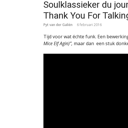
Soulklassieker du jou
Thank You For Talkin
Pyt van der Galiën
6 februari 2016
Tijd voor wat échte funk. Een bewerking
Mice Elf Agin)”,
maar dan een stuk donke