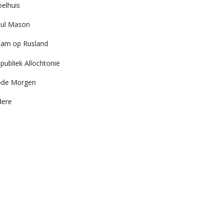
elhuis
ul Mason
am op Rusland
publiek Allochtonië
ode Morgen
dere