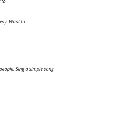
 to
way. Want to
 people, Sing a simple song.