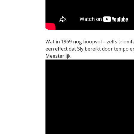
Wat in 1969 nog hoopvol – zelfs triomfa
een effect dat Sly bereikt door tempo 
Meesterlijk.