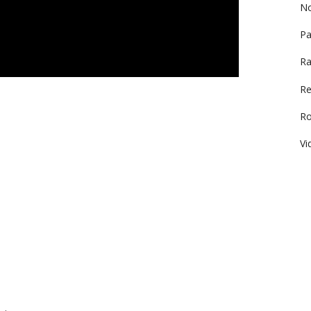
No
Pa
Ra
Re
R
Vi