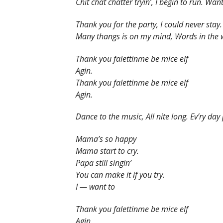
Chit chat chatter tryin’, I begin to run. Want
Thank you for the party, I could never stay.
Many thangs is on my mind, Words in the 
Thank you falettinme be mice elf
Agin.
Thank you falettinme be mice elf
Agin.
Dance to the music, All nite long. Ev’ry day
Mama’s so happy
Mama start to cry.
Papa still singin’
You can make it if you try.
I — want to
Thank you falettinme be mice elf
Agin.