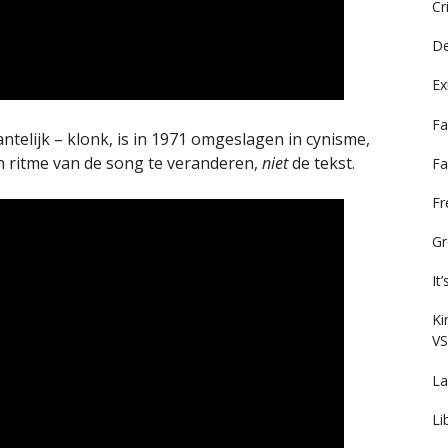
Cr
De
Ex
Fa
ntelijk – klonk, is in 1971 omgeslagen in cynisme,
en ritme van de song te veranderen,
niet
de tekst.
Fa
F
Gr
It
Ki
VS
La
Li