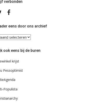
ijf verbonden
Volg
Volg
ons
ons
op
op
Twitter
Facebook
ader eens door ons archief
ader
ns
or
jk ook eens bij de buren
s
chief
ewinkel krijst
u Pessoptimist
tieAgenda
ti-Populista
ristianarchy