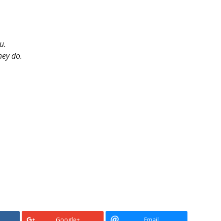
u.
hey do.
Google+
Email