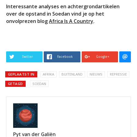
Interessante analyses en achtergrondartikelen
over de opstand in Soedan vind je op het
onvolprezen blog
Africa Is A Country
.
Twitter
Facebook
Google+
GEPLAATST IN
AFRIKA
BUITENLAND
NIEUWS
REPRESSIE
GETAGD
SOEDAN
Pyt van der Galiën