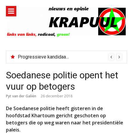
Naar
de
inhoud
springen
Progressieve kandidaat El-Sayed senaatskandidaat Michigan
Soedanese politie opent het
vuur op betogers
Pyt van der Galiën
26 december 2018
De Soedanese politie heeft gisteren in de
hoofdstad Khartoum gericht geschoten op
betogers die op weg waren naar het presidentiële
paleis.