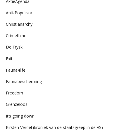
AktieAgenda
Anti-Populista
Christianarchy
Crimethinc
De Frysk
Exit
Fauna4life
Faunabescherming
Freedom
Grenzeloos
It’s going down
Kirsten Verdel (kroniek van de staatsgreep in de VS)