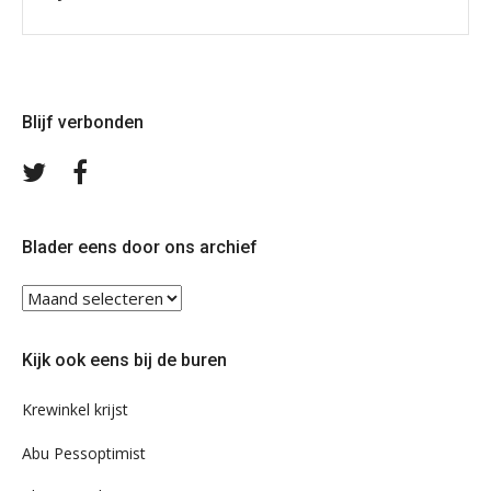
Blijf verbonden
Volg
Volg
ons
ons
op
op
Twitter
Facebook
Blader eens door ons archief
Blader
eens
door
Kijk ook eens bij de buren
ons
archief
Krewinkel krijst
Abu Pessoptimist