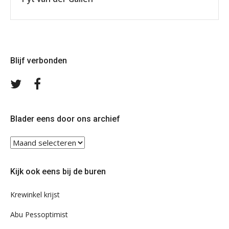
Blijf verbonden
Volg
Volg
ons
ons
op
op
Twitter
Facebook
Blader eens door ons archief
Blader
eens
door
Kijk ook eens bij de buren
ons
archief
Krewinkel krijst
Abu Pessoptimist