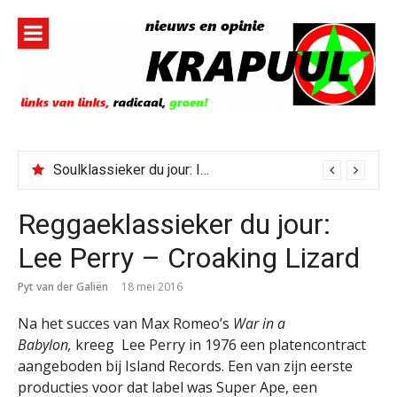
Naar
de
inhoud
springen
Soulklassieker du jour: I Wish It Would Rain
Reggaeklassieker du jour:
Lee Perry – Croaking Lizard
Pyt van der Galiën
18 mei 2016
Na het succes van Max Romeo’s
War in a
Babylon,
kreeg Lee Perry in 1976 een platencontract
aangeboden bij Island Records. Een van zijn eerste
producties voor dat label was Super Ape, een