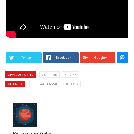
Twitter
Facebook
Google+
GEPLAATST IN
CULTUUR
MUZIEK
GETAGD
REGGAEKLASSIEKER DU JOUR
Pyt van der Galiën