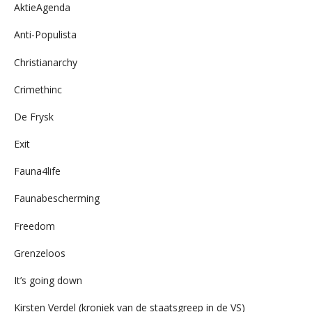
AktieAgenda
Anti-Populista
Christianarchy
Crimethinc
De Frysk
Exit
Fauna4life
Faunabescherming
Freedom
Grenzeloos
It’s going down
Kirsten Verdel (kroniek van de staatsgreep in de VS)