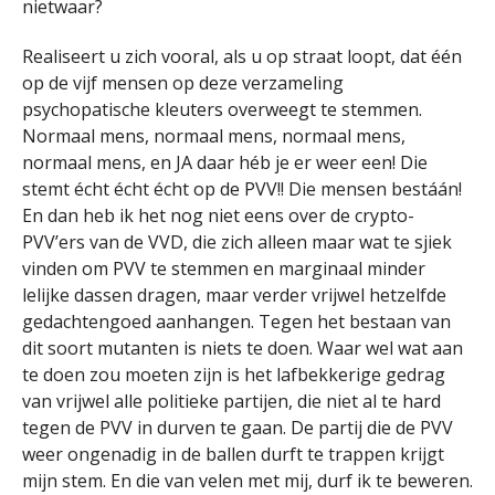
nietwaar?
Realiseert u zich vooral, als u op straat loopt, dat één
op de vijf mensen op deze verzameling
psychopatische kleuters overweegt te stemmen.
Normaal mens, normaal mens, normaal mens,
normaal mens, en JA daar héb je er weer een! Die
stemt écht écht écht op de PVV!! Die mensen bestáán!
En dan heb ik het nog niet eens over de crypto-
PVV’ers van de VVD, die zich alleen maar wat te sjiek
vinden om PVV te stemmen en marginaal minder
lelijke dassen dragen, maar verder vrijwel hetzelfde
gedachtengoed aanhangen. Tegen het bestaan van
dit soort mutanten is niets te doen. Waar wel wat aan
te doen zou moeten zijn is het lafbekkerige gedrag
van vrijwel alle politieke partijen, die niet al te hard
tegen de PVV in durven te gaan. De partij die de PVV
weer ongenadig in de ballen durft te trappen krijgt
mijn stem. En die van velen met mij, durf ik te beweren.