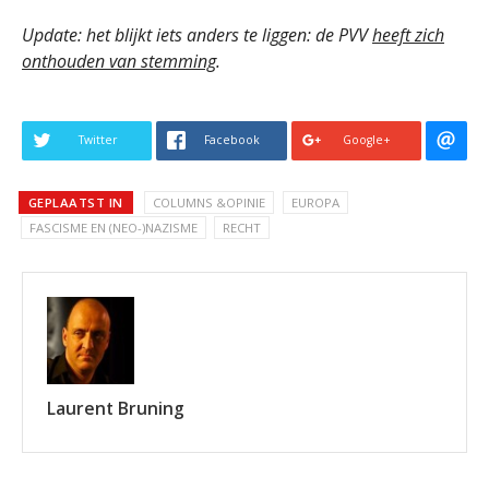
Update: het blijkt iets anders te liggen: de PVV
heeft zich
onthouden van stemming
.
Twitter
Facebook
Google+
GEPLAATST IN
COLUMNS &OPINIE
EUROPA
FASCISME EN (NEO-)NAZISME
RECHT
Laurent Bruning