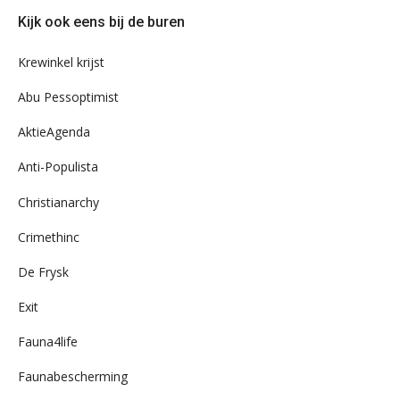
door
Kijk ook eens bij de buren
ons
archief
Krewinkel krijst
Abu Pessoptimist
AktieAgenda
Anti-Populista
Christianarchy
Crimethinc
De Frysk
Exit
Fauna4life
Faunabescherming