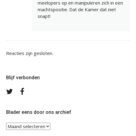
meelopers op en manipuleren zich in een
machtspositie. Dat de Kamer dat niet
snapt!
Reacties zijn gesloten.
Blijf verbonden
Volg
Volg
ons
ons
op
op
Twitter
Facebook
Blader eens door ons archief
Blader
eens