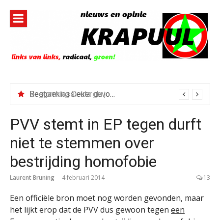
Naar
de
inhoud
springen
Reggaeklassieker du jour: Revolution
PVV stemt in EP tegen durft
niet te stemmen over
bestrijding homofobie
Laurent Bruning
4 februari 2014
13
Een officiële bron moet nog worden gevonden, maar
het lijkt erop dat de PVV dus gewoon tegen
een