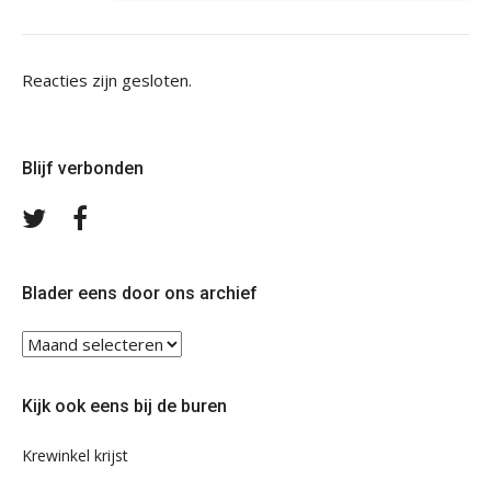
Reacties zijn gesloten.
Blijf verbonden
Volg
Volg
ons
ons
op
op
Twitter
Facebook
Blader eens door ons archief
Blader
eens
door
Kijk ook eens bij de buren
ons
archief
Krewinkel krijst