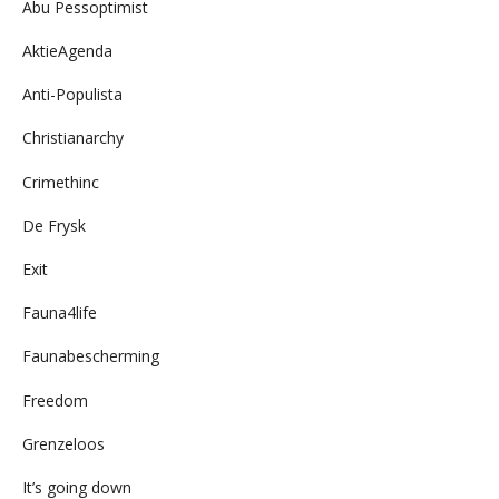
Abu Pessoptimist
AktieAgenda
Anti-Populista
Christianarchy
Crimethinc
De Frysk
Exit
Fauna4life
Faunabescherming
Freedom
Grenzeloos
It’s going down