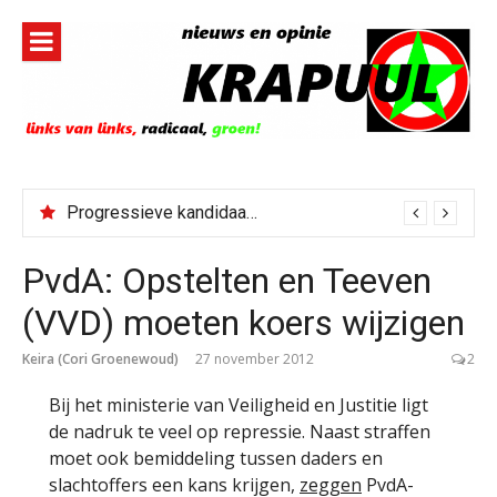
Naar
de
inhoud
springen
Progressieve kandidaat El-Sayed senaatskandidaat Michigan
PvdA: Opstelten en Teeven
(VVD) moeten koers wijzigen
Keira (Cori Groenewoud)
27 november 2012
2
Bij het ministerie van Veiligheid en Justitie ligt
de nadruk te veel op repressie. Naast straffen
moet ook bemiddeling tussen daders en
slachtoffers een kans krijgen,
zeggen
PvdA-