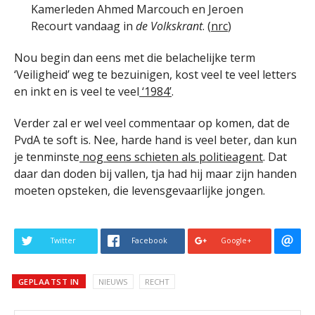
Kamerleden Ahmed Marcouch en Jeroen
Recourt vandaag in
de Volkskrant
. (
nrc
)
Nou begin dan eens met die belachelijke term
‘Veiligheid’ weg te bezuinigen, kost veel te veel letters
en inkt en is veel te veel
‘1984’
.
Verder zal er wel veel commentaar op komen, dat de
PvdA te soft is. Nee, harde hand is veel beter, dan kun
je tenminste
nog eens schieten als politieagent
. Dat
daar dan doden bij vallen, tja had hij maar zijn handen
moeten opsteken, die levensgevaarlijke jongen.
Twitter
Facebook
Google+
GEPLAATST IN
NIEUWS
RECHT