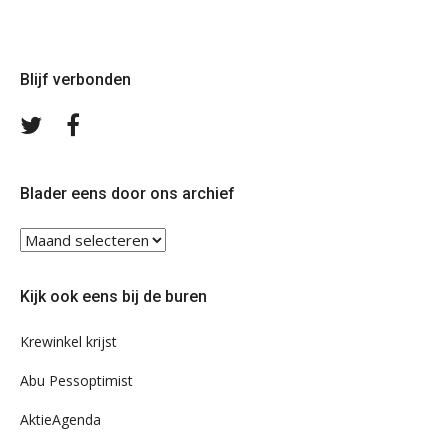
Blijf verbonden
Volg
Volg
ons
ons
op
op
Twitter
Facebook
Blader eens door ons archief
Blader
eens
door
Kijk ook eens bij de buren
ons
archief
Krewinkel krijst
Abu Pessoptimist
AktieAgenda