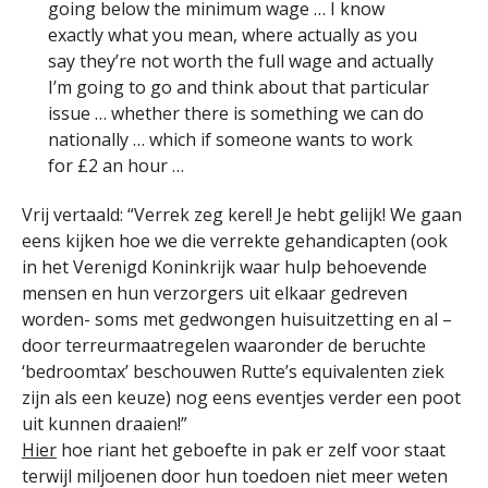
going below the minimum wage … I know
exactly what you mean, where actually as you
say they’re not worth the full wage and actually
I’m going to go and think about that particular
issue … whether there is something we can do
nationally … which if someone wants to work
for £2 an hour …
Vrij vertaald: “Verrek zeg kerel! Je hebt gelijk! We gaan
eens kijken hoe we die verrekte gehandicapten (ook
in het Verenigd Koninkrijk waar hulp behoevende
mensen en hun verzorgers uit elkaar gedreven
worden- soms met gedwongen huisuitzetting en al –
door terreurmaatregelen waaronder de beruchte
‘bedroomtax’ beschouwen Rutte’s equivalenten ziek
zijn als een keuze) nog eens eventjes verder een poot
uit kunnen draaien!”
Hier
hoe riant het geboefte in pak er zelf voor staat
terwijl miljoenen door hun toedoen niet meer weten