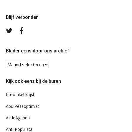
Blijf verbonden
Volg
Volg
ons
ons
op
op
Twitter
Facebook
Blader eens door ons archief
Blader
eens
door
Kijk ook eens bij de buren
ons
archief
Krewinkel krijst
Abu Pessoptimist
AktieAgenda
Anti-Populista