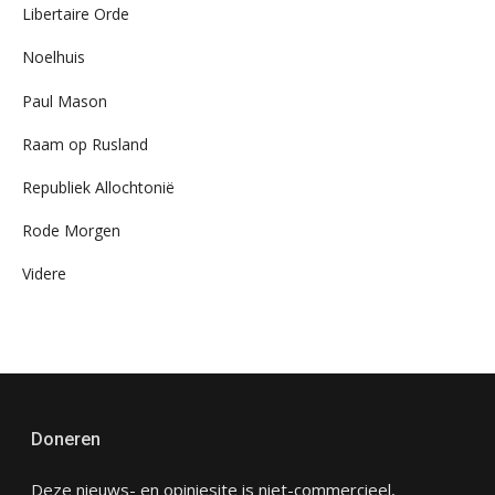
Libertaire Orde
Noelhuis
Paul Mason
Raam op Rusland
Republiek Allochtonië
Rode Morgen
Videre
Doneren
Deze nieuws- en opiniesite is niet-commercieel,