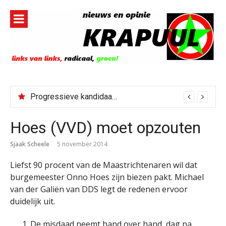
Naar
de
inhoud
springen
Progressieve kandidaat El-Sayed senaatskandidaat Michigan
Hoes (VVD) moet opzouten
Sjaak Scheele
5 november 2014
Liefst 90 procent van de Maastrichtenaren wil dat
burgemeester Onno Hoes zijn biezen pakt. Michael
van der Galiën van DDS legt de redenen ervoor
duidelijk uit.
1. De misdaad neemt hand over hand, dag na