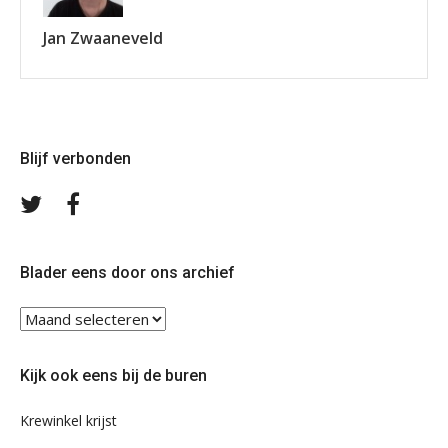
Jan Zwaaneveld
Blijf verbonden
Volg
Volg
ons
ons
op
op
Twitter
Facebook
Blader eens door ons archief
Blader
eens
door
Kijk ook eens bij de buren
ons
archief
Krewinkel krijst