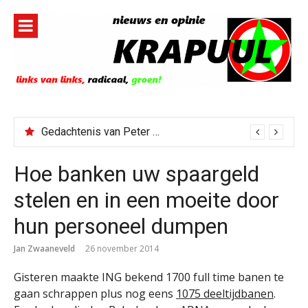
Naar
de
inhoud
springen
Gedachtenis van Peter Faber
Hoe banken uw spaargeld
stelen en in een moeite door
hun personeel dumpen
Jan Zwaaneveld
26 november 2014
Gisteren maakte ING bekend 1700 full time banen te
gaan schrappen plus nog eens
1075 deeltijdbanen
.