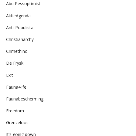
Abu Pessoptimist
AktieAgenda
Anti-Populista
Christianarchy
Crimethinc
De Frysk
Exit
Fauna4life
Faunabescherming
Freedom
Grenzeloos
It’s going down