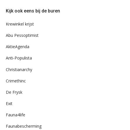
door
Kijk ook eens bij de buren
ons
archief
Krewinkel krijst
Abu Pessoptimist
AktieAgenda
Anti-Populista
Christianarchy
Crimethinc
De Frysk
Exit
Fauna4life
Faunabescherming