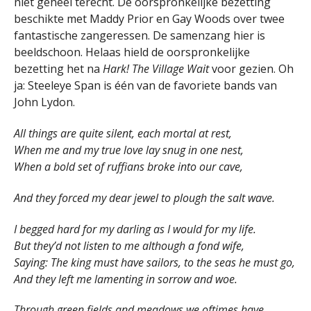
niet geheel terecht. De oorspronkelijke bezetting
beschikte met Maddy Prior en Gay Woods over twee
fantastische zangeressen. De samenzang hier is
beeldschoon. Helaas hield de oorspronkelijke
bezetting het na
Hark! The Village Wait
voor gezien. Oh
ja: Steeleye Span is één van de favoriete bands van
John Lydon.
All things are quite silent, each mortal at rest,
When me and my true love lay snug in one nest,
When a bold set of ruffians broke into our cave,
And they forced my dear jewel to plough the salt wave.
I begged hard for my darling as I would for my life.
But they’d not listen to me although a fond wife,
Saying: The king must have sailors, to the seas he must go,
And they left me lamenting in sorrow and woe.
Through green fields and meadows we oftimes have