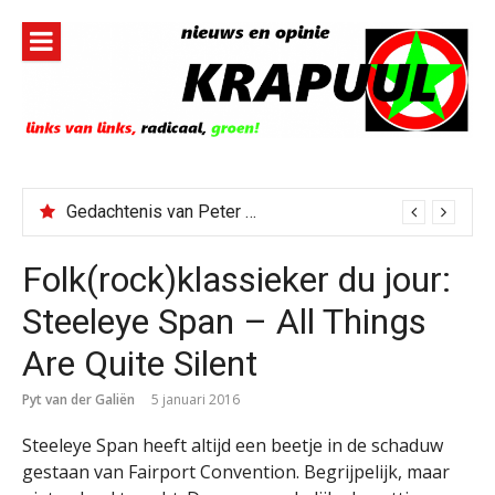
Naar
de
inhoud
springen
Gedachtenis van Peter Faber
Folk(rock)klassieker du jour:
Steeleye Span – All Things
Are Quite Silent
Pyt van der Galiën
5 januari 2016
Steeleye Span heeft altijd een beetje in de schaduw
gestaan van Fairport Convention. Begrijpelijk, maar