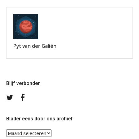
Pyt van der Galiën
Blijf verbonden
Volg
Volg
ons
ons
op
op
Twitter
Facebook
Blader eens door ons archief
Blader
eens