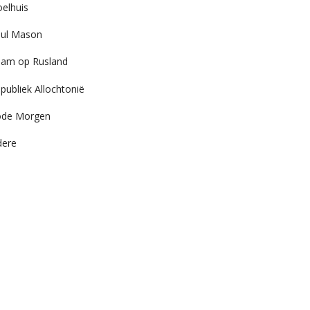
elhuis
ul Mason
am op Rusland
publiek Allochtonië
ode Morgen
dere