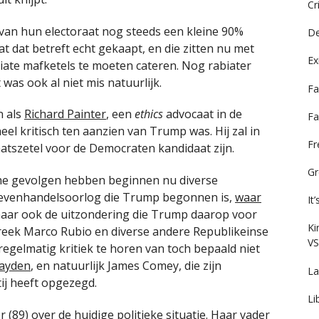
Cr
van hun electoraat nog steeds een kleine 90%
De
t dat betreft echt gekaapt, en die zitten nu met
Ex
iate mafketels te moeten cateren. Nog rabiater
 was ook al niet mis natuurlijk.
Fa
n als
Richard Painter
, een
ethics
advocaat in de
Fa
eel kritisch ten aanzien van Trump was. Hij zal in
F
tszetel voor de Democraten kandidaat zijn.
Gr
he gevolgen hebben beginnen nu diverse
rievenhandelsoorlog die Trump begonnen is,
waar
It
maar ook de uitzondering die Trump daarop voor
Ki
treek Marco Rubio en diverse andere Republikeinse
VS
 regelmatig kritiek te horen van toch bepaald niet
Hayden
, en natuurlijk James Comey, die zijn
La
ij heeft opgezegd.
Li
 (89) over de huidige politieke situatie. Haar vader