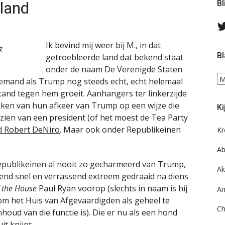
pland
Bl
Ik bevind mij weer bij M., in dat
g
Bl
getroebleerde land dat bekend staat
onder de naam De Verenigde Staten
Bl
emand als Trump nog steeds echt, echt helemaal
ee
and tegen hem groeit. Aanhangers ter linkerzijde
do
ukken van hun afkeer van Trump op een wijze die
Ki
on
zien van een president (of het moest de Tea Party
ar
ld Robert DeNiro
. Maar ook onder Republikeinen
Kr
Ab
Republikeinen al nooit zo gecharmeerd van Trump,
Ak
send snel en verrassend extreem gedraaid na diens
 the House
Paul Ryan voorop (slechts in naam is hij
An
 om het Huis van Afgevaardigden als geheel te
Ch
houd van die functie is). Die er nu als een hond
t knijpt.