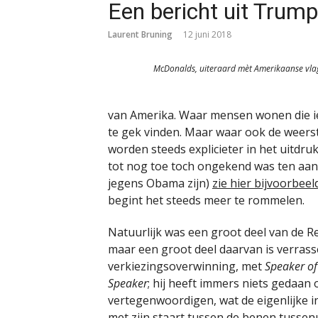
Een bericht uit Trum
Laurent Bruning
12 juni 2018
McDonalds, uiteraard mèt Amerikaanse vla
van Amerika. Waar mensen wonen die i
te gek vinden. Maar waar ook de weerst
worden steeds explicieter in het uitdr
tot nog toe toch ongekend was ten aan
jegens Obama zijn)
zie hier bijvoorbee
begint het steeds meer te rommelen.
Natuurlijk was een groot deel van de 
maar een groot deel daarvan is verras
verkiezingsoverwinning, met
Speaker of
Speaker
; hij heeft immers niets gedaan
vertegenwoordigen, wat de eigenlijke in
met zijn staart tussen de benen tussenui