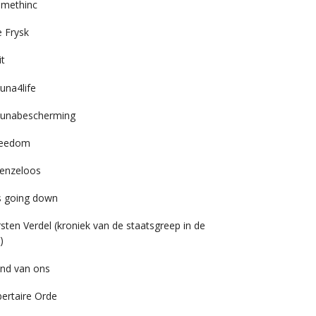
imethinc
 Frysk
it
una4life
unabescherming
reedom
enzeloos
’s going down
rsten Verdel (kroniek van de staatsgreep in de
)
nd van ons
bertaire Orde