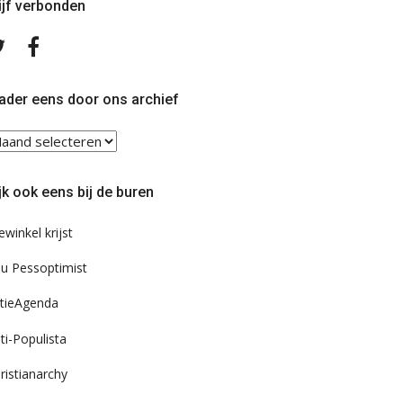
ijf verbonden
Volg
Volg
ons
ons
op
op
Twitter
Facebook
ader eens door ons archief
ader
ns
or
jk ook eens bij de buren
s
chief
ewinkel krijst
u Pessoptimist
tieAgenda
ti-Populista
ristianarchy