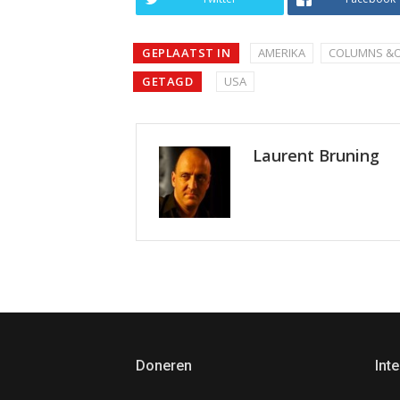
GEPLAATST IN
AMERIKA
COLUMNS &O
GETAGD
USA
Laurent Bruning
Doneren
Inte