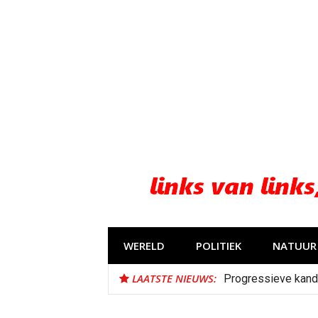
Naar
de
inhoud
springen
WERELD
POLITIEK
NATUUR 
LAATSTE NIEUWS:
Progressieve kand