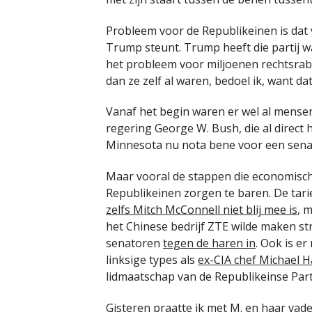
Probleem voor de Republikeinen is dat 
Trump steunt. Trump heeft die partij wa
het probleem voor miljoenen rechtsrab
dan ze zelf al waren, bedoel ik, want dat
Vanaf het begin waren er wel al mense
regering George W. Bush, die al direct h
Minnesota nu nota bene voor een senaa
Maar vooral de stappen die economisc
Republikeinen zorgen te baren. De ta
zelfs Mitch McConnell niet blij mee is
, 
het Chinese bedrijf ZTE wilde maken s
senatoren
tegen de haren in
. Ook is er
linksige types als
ex-CIA chef Michael 
lidmaatschap van de Republikeinse Part
Gisteren praatte ik met M. en haar vader