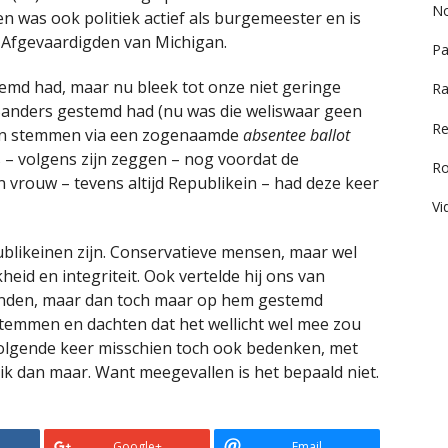
No
en was ook politiek actief als burgemeester en is
 Afgevaardigden van Michigan.
Pa
temd had, maar nu bleek tot onze niet geringe
Ra
 Sanders gestemd had (nu was die weliswaar geen
Re
gen stemmen via een zogenaamde
absentee ballot
 – volgens zijn zeggen – nog voordat de
R
jn vrouw – tevens altijd Republikein – had deze keer
Vi
blikeinen zijn. Conservatieve mensen, maar wel
id en integriteit. Ook vertelde hij ons van
onden, maar dan toch maar op hem gestemd
temmen en dachten dat het wellicht wel mee zou
volgende keer misschien toch ook bedenken, met
 ik dan maar. Want meegevallen is het bepaald niet.
Google+
Email