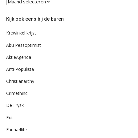
Blader
eens
door
Kijk ook eens bij de buren
ons
archief
Krewinkel krijst
Abu Pessoptimist
AktieAgenda
Anti-Populista
Christianarchy
Crimethinc
De Frysk
Exit
Fauna4life