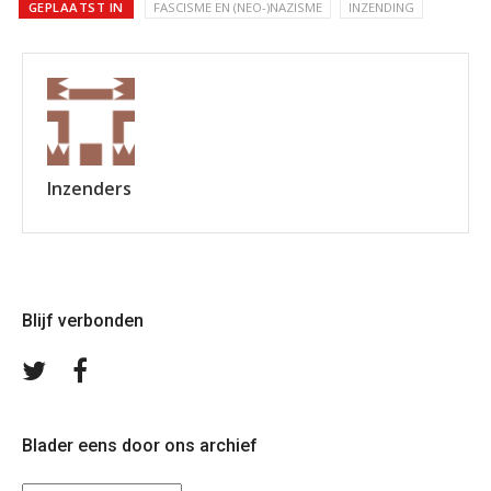
GEPLAATST IN
FASCISME EN (NEO-)NAZISME
INZENDING
Inzenders
Blijf verbonden
Volg
Volg
ons
ons
op
op
Twitter
Facebook
Blader eens door ons archief