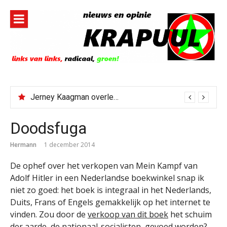
Naar
de
inhoud
springen
Jerney Kaagman overleden
Doodsfuga
Hermann
1 december 2014
De ophef over het verkopen van Mein Kampf van
Adolf Hitler in een Nederlandse boekwinkel snap ik
niet zo goed: het boek is integraal in het Nederlands,
Duits, Frans of Engels gemakkelijk op het internet te
vinden. Zou door de
verkoop van dit boek
het schuim
der aarde, de nationaal-socialisten, gevoed worden?