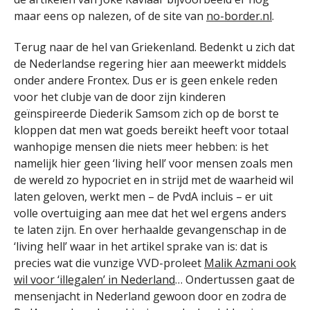
maar eens op nalezen, of de site van
no-border.nl
.
Terug naar de hel van Griekenland. Bedenkt u zich dat
de Nederlandse regering hier aan meewerkt middels
onder andere Frontex. Dus er is geen enkele reden
voor het clubje van de door zijn kinderen
geïnspireerde Diederik Samsom zich op de borst te
kloppen dat men wat goeds bereikt heeft voor totaal
wanhopige mensen die niets meer hebben: is het
namelijk hier geen ‘living hell’ voor mensen zoals men
de wereld zo hypocriet en in strijd met de waarheid wil
laten geloven, werkt men – de PvdA incluis – er uit
volle overtuiging aan mee dat het wel ergens anders
te laten zijn. En over herhaalde gevangenschap in de
‘living hell’ waar in het artikel sprake van is: dat is
precies wat die vunzige VVD-proleet
Malik Azmani ook
wil voor ‘illegalen’ in Nederland
… Ondertussen gaat de
mensenjacht in Nederland gewoon door en zodra de