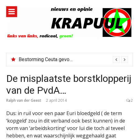
Naar
de
inhoud
springen
Bestorming Ceuta gevolg van op sociale media verspreide hoax?
De misplaatste borstklopperij
van de PvdA…
Ralph van der Geest
2 april 2014
2
Dus: in ruil voor een paar Euri bloedgeld ( de term
‘kopgeld’ zou in dit verband ook best kunnen) in de
vorm van ‘arbeidskorting’ voor lui die toch al teveel
hebben, en wat waarschijnlijk weggehaald gaat