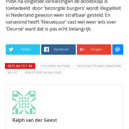
PvdA na volgende verkiezingen de doodsklap is
toebedeeld door ‘bezorgde burgers’ wordt illegaliteit
in Nederland gewoon weer strafbaar gesteld. En
vanavond heeft ‘Nieuwsuur’ vast wel weer iets over
‘Deurne’ want dat is pas echt belangrijk.
Twitter
Facebook
Google+
GEPLAATST IN
COLUMNS &OPINIE
FASCISME EN (NEO-)NAZISME
RECHT
XENOFOBIE EN RACISME
Ralph van der Geest