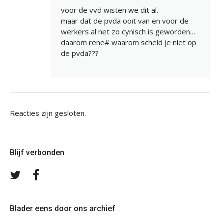
voor de vvd wisten we dit al.
maar dat de pvda ooit van en voor de
werkers al net zo cynisch is geworden…
daarom rene# waarom scheld je niet op
de pvda???
Reacties zijn gesloten.
Blijf verbonden
Volg
Volg
ons
ons
op
op
Twitter
Facebook
Blader eens door ons archief