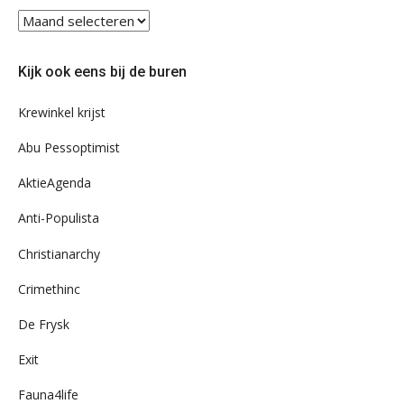
Blader
eens
door
Kijk ook eens bij de buren
ons
archief
Krewinkel krijst
Abu Pessoptimist
AktieAgenda
Anti-Populista
Christianarchy
Crimethinc
De Frysk
Exit
Fauna4life