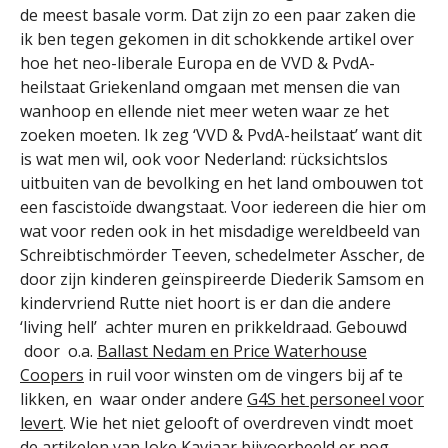
de meest basale vorm. Dat zijn zo een paar zaken die
ik ben tegen gekomen in dit schokkende artikel over
hoe het neo-liberale Europa en de VVD & PvdA-
heilstaat Griekenland omgaan met mensen die van
wanhoop en ellende niet meer weten waar ze het
zoeken moeten. Ik zeg ‘VVD & PvdA-heilstaat’ want dit
is wat men wil, ook voor Nederland: rücksichtslos
uitbuiten van de bevolking en het land ombouwen tot
een fascistoïde dwangstaat. Voor iedereen die hier om
wat voor reden ook in het misdadige wereldbeeld van
Schreibtischmörder Teeven, schedelmeter Asscher, de
door zijn kinderen geïnspireerde Diederik Samsom en
kindervriend Rutte niet hoort is er dan die andere
‘living hell’ achter muren en prikkeldraad. Gebouwd
door o.a.
Ballast Nedam en Price Waterhouse
Coopers
in ruil voor winsten om de vingers bij af te
likken, en waar onder andere
G4S het personeel voor
levert
. Wie het niet gelooft of overdreven vindt moet
de artikelen van Joke Kaviaar bijvoorbeeld er nog