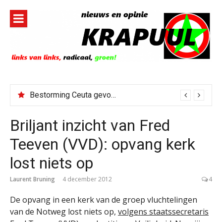
Naar
de
inhoud
springen
Bestorming Ceuta gevolg van op sociale media verspreide hoax?
Briljant inzicht van Fred
Teeven (VVD): opvang kerk
lost niets op
Laurent Bruning
4 december 2012
4
De opvang in een kerk van de groep vluchtelingen
van de Notweg lost niets op,
volgens staatssecretaris