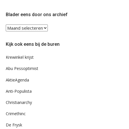
op
op
Twitter
Facebook
Blader eens door ons archief
Blader
eens
door
Kijk ook eens bij de buren
ons
archief
Krewinkel krijst
Abu Pessoptimist
AktieAgenda
Anti-Populista
Christianarchy
Crimethinc
De Frysk