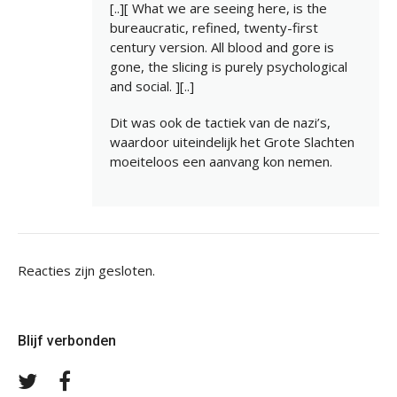
[..][ What we are seeing here, is the
bureaucratic, refined, twenty-first
century version. All blood and gore is
gone, the slicing is purely psychological
and social. ][..]
Dit was ook de tactiek van de nazi’s,
waardoor uiteindelijk het Grote Slachten
moeiteloos een aanvang kon nemen.
Reacties zijn gesloten.
Blijf verbonden
Volg
Volg
ons
ons