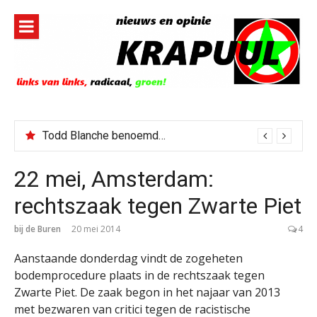
Naar
de
inhoud
springen
Todd Blanche benoemd tot Attorney General
22 mei, Amsterdam:
rechtszaak tegen Zwarte Piet
bij de Buren
20 mei 2014
4
Aanstaande donderdag vindt de zogeheten
bodemprocedure plaats in de rechtszaak tegen
Zwarte Piet. De zaak begon in het najaar van 2013
met bezwaren van critici tegen de racistische