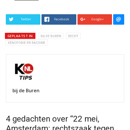
Twitter
Facebook
Google+
GEPLAATST IN
BIJ DE BUREN
RECHT
XENOFOBIE EN RACISME
bij de Buren
4 gedachten over “22 mei,
Amsterdam: rechtszaak tegen