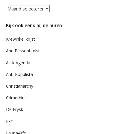
Blader
eens
door
Kijk ook eens bij de buren
ons
archief
Krewinkel krijst
Abu Pessoptimist
AktieAgenda
Anti-Populista
Christianarchy
Crimethinc
De Frysk
Exit
Fauna4life