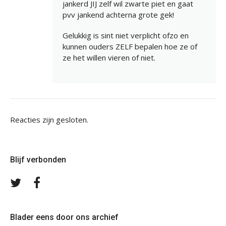
jankerd JIJ zelf wil zwarte piet en gaat
pvv jankend achterna grote gek!
Gelukkig is sint niet verplicht ofzo en
kunnen ouders ZELF bepalen hoe ze of
ze het willen vieren of niet.
Reacties zijn gesloten.
Blijf verbonden
Volg
Volg
ons
ons
op
op
Twitter
Facebook
Blader eens door ons archief