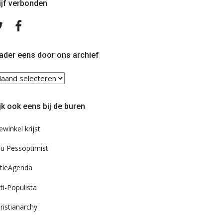
ijf verbonden
Volg
Volg
ons
ons
op
op
Twitter
Facebook
ader eens door ons archief
ader
ns
or
jk ook eens bij de buren
s
chief
ewinkel krijst
u Pessoptimist
tieAgenda
ti-Populista
ristianarchy