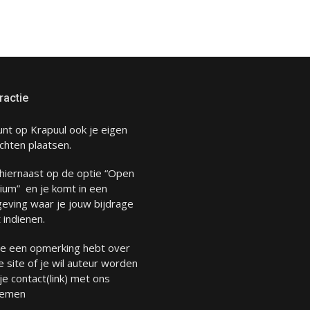
ractie
unt op Krapuul ook je eigen
chten plaatsen.
 hiernaast op de optie “Open
ium” en je komt in een
eving waar je jouw bijdrage
 indienen.
 je een opmerking hebt over
 site of je wil auteur worden
 je
contact
(link) met ons
emen