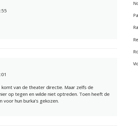
No
:55
Pa
Ra
Re
R
Vi
:01
komt van de theater directie. Maar zelfs de
ier op tegen en wilde niet optreden. Toen heeft de
en voor hun burka’s gekozen.