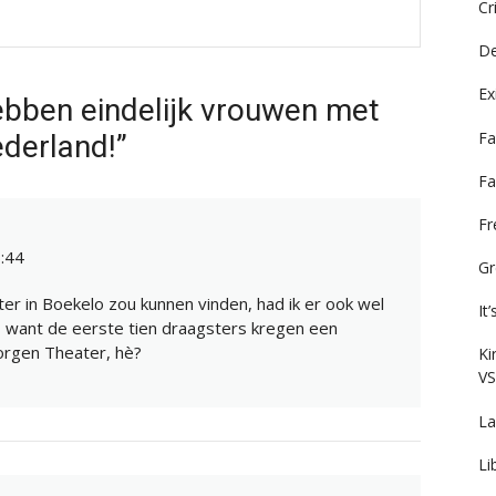
Cr
De
Ex
ebben eindelijk vrouwen met
Fa
derland!”
Fa
F
:44
Gr
ter in Boekelo zou kunnen vinden, had ik er ook wel
It
en, want de eerste tien draagsters kregen een
borgen Theater, hè?
Ki
VS
La
Li