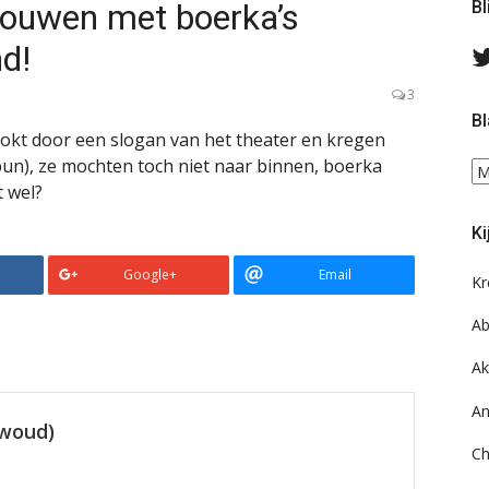
vrouwen met boerka’s
Bl
d!
3
Bl
lokt door een slogan van het theater en kregen
un), ze mochten toch niet naar binnen, boerka
Bl
t wel?
ee
do
Ki
on
ar
Google+
Email
Kr
Ab
Ak
An
ewoud)
Ch