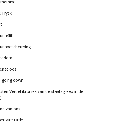
imethinc
 Frysk
it
una4life
unabescherming
reedom
enzeloos
’s going down
rsten Verdel (kroniek van de staatsgreep in de
)
nd van ons
bertaire Orde