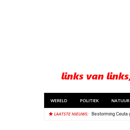
Naar
de
inhoud
springen
WERELD
POLITIEK
NATUUR 
LAATSTE NIEUWS:
Bestorming Ceuta 