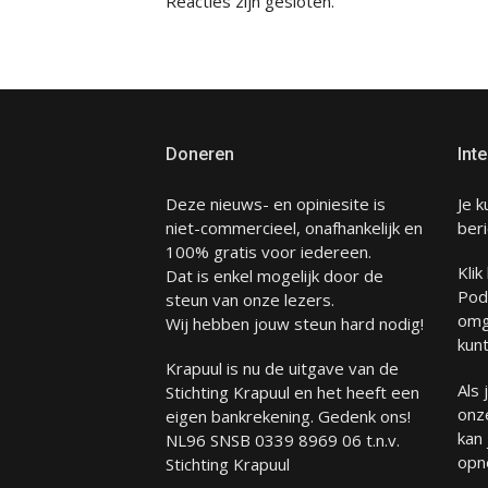
Reacties zijn gesloten.
Doneren
Inte
Deze nieuws- en opiniesite is
Je k
niet-commercieel, onafhankelijk en
beri
100% gratis voor iedereen.
Klik
Dat is enkel mogelijk door de
Pod
steun van onze lezers.
omg
Wij hebben jouw steun hard nodig!
kunt
Krapuul is nu de uitgave van de
Als
Stichting Krapuul en het heeft een
onze
eigen bankrekening. Gedenk ons!
kan
NL96 SNSB 0339 8969 06 t.n.v.
opn
Stichting Krapuul