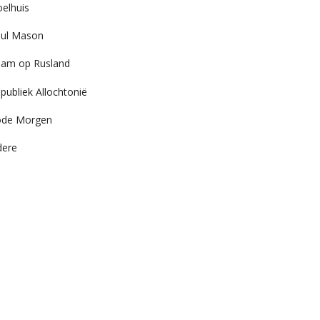
elhuis
ul Mason
am op Rusland
publiek Allochtonië
ode Morgen
dere