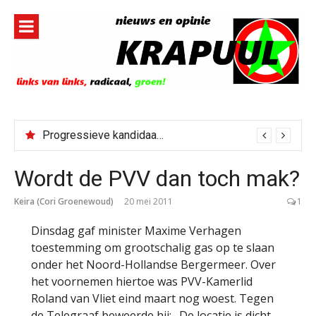
Naar
de
inhoud
springen
Progressieve kandidaat El-Sayed senaatskandidaat Michigan
Bestorming Ceuta gevolg van op sociale media verspreide hoax?
Wordt de PVV dan toch mak?
Keira (Cori Groenewoud)
20 mei 2011
1
Dinsdag gaf minister Maxime Verhagen
toestemming om grootschalig gas op te slaan
onder het Noord-Hollandse Bergermeer. Over
het voornemen hiertoe was PVV-Kamerlid
Roland van Vliet eind maart nog woest. Tegen
de Telegraaf beweerde hij: „De locatie is dicht