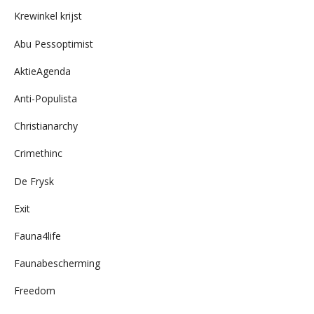
archief
Krewinkel krijst
Abu Pessoptimist
AktieAgenda
Anti-Populista
Christianarchy
Crimethinc
De Frysk
Exit
Fauna4life
Faunabescherming
Freedom