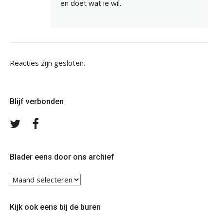
en doet wat ie wil.
Reacties zijn gesloten.
Blijf verbonden
Volg
Volg
ons
ons
op
op
Twitter
Facebook
Blader eens door ons archief
Blader
eens
door
Kijk ook eens bij de buren
ons