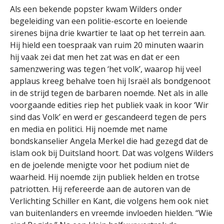
Als een bekende popster kwam Wilders onder
begeleiding van een politie-escorte en loeiende
sirenes bijna drie kwartier te laat op het terrein aan.
Hij hield een toespraak van ruim 20 minuten waarin
hij vaak zei dat men het zat was en dat er een
samenzwering was tegen ‘het volk’, waarop hij veel
applaus kreeg behalve toen hij Israël als bondgenoot
in de strijd tegen de barbaren noemde. Net als in alle
voorgaande edities riep het publiek vaak in koor ‘Wir
sind das Volk’ en werd er gescandeerd tegen de pers
en media en politici. Hij noemde met name
bondskanselier Angela Merkel die had gezegd dat de
islam ook bij Duitsland hoort. Dat was volgens Wilders
en de joelende menigte voor het podium niet de
waarheid. Hij noemde zijn publiek helden en trotse
patriotten. Hij refereerde aan de autoren van de
Verlichting Schiller en Kant, die volgens hem ook niet
van buitenlanders en vreemde invloeden hielden. “Wie