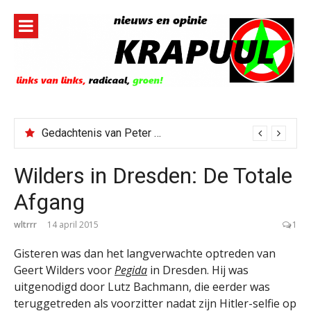
Naar
de
inhoud
springen
Gedachtenis van Peter Faber
Wilders in Dresden: De Totale
Afgang
wltrrr
14 april 2015
1
Gisteren was dan het langverwachte optreden van
Geert Wilders voor
Pegida
in Dresden. Hij was
uitgenodigd door Lutz Bachmann, die eerder was
teruggetreden als voorzitter nadat zijn Hitler-selfie op