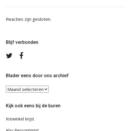
Reacties zijn gesloten.
Blijf verbonden
Volg
Volg
ons
ons
op
op
Twitter
Facebook
Blader eens door ons archief
Blader
eens
door
Kijk ook eens bij de buren
ons
archief
Krewinkel krijst
Abu Pessoptimist