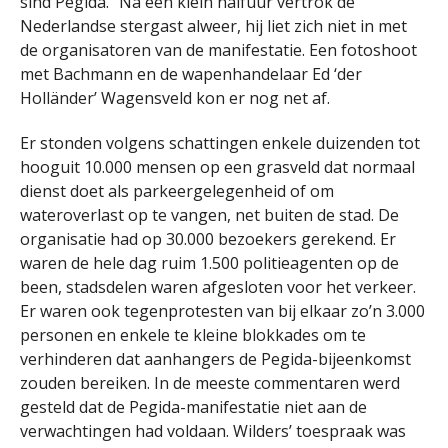
sind Pegida.” Na een klein halfuur vertrok de
Nederlandse stergast alweer, hij liet zich niet in met
de organisatoren van de manifestatie. Een fotoshoot
met Bachmann en de wapenhandelaar Ed ‘der
Holländer’ Wagensveld kon er nog net af.
Er stonden volgens schattingen enkele duizenden tot
hooguit 10.000 mensen op een grasveld dat normaal
dienst doet als parkeergelegenheid of om
wateroverlast op te vangen, net buiten de stad. De
organisatie had op 30.000 bezoekers gerekend. Er
waren de hele dag ruim 1.500 politieagenten op de
been, stadsdelen waren afgesloten voor het verkeer.
Er waren ook tegenprotesten van bij elkaar zo’n 3.000
personen en enkele te kleine blokkades om te
verhinderen dat aanhangers de Pegida-bijeenkomst
zouden bereiken. In de meeste commentaren werd
gesteld dat de Pegida-manifestatie niet aan de
verwachtingen had voldaan. Wilders’ toespraak was