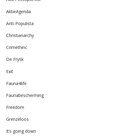
AktieAgenda
Anti-Populista
Christianarchy
Crimethinc
De Frysk
Exit
Fauna4life
Faunabescherming
Freedom
Grenzeloos
It’s going down