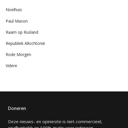
Noelhuis
Paul Mason
Raam op Rusland
Republiek Allochtonië
Rode Morgen
Videre
Doneren
Deze nieuws- en opiniesite is niet-commercieel,
onafhankelijk en 100% gratis voor iedereen.