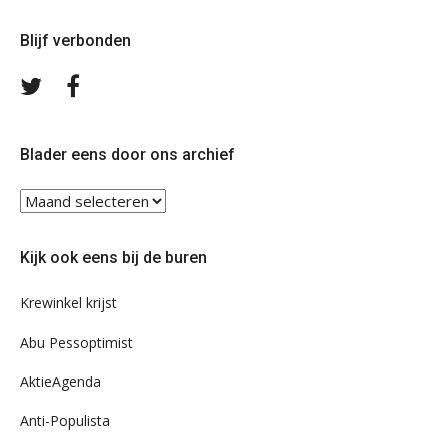
Blijf verbonden
Volg
Volg
ons
ons
op
op
Twitter
Facebook
Blader eens door ons archief
Blader
eens
door
Kijk ook eens bij de buren
ons
archief
Krewinkel krijst
Abu Pessoptimist
AktieAgenda
Anti-Populista