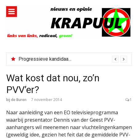
Naar
de
inhoud
springen
Progressieve kandidaat El-Sayed senaatskandidaat Michigan
Wat kost dat nou, zo’n
PVV’er?
bij de Buren
7 november 2014
1
Naar aanleiding van een EO televisieprogramma
waarbij presentator Dennis van der Geest PVV-
aanhangers wil meenemen naar vluchtelingenkampen
(geweldig idee, gezien het feit dat de gemiddelde PVV-