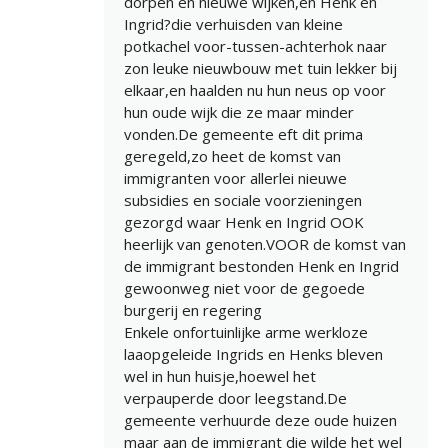
dorpen en nieuwe wijken,en Henk en
Ingrid?die verhuisden van kleine
potkachel voor-tussen-achterhok naar
zon leuke nieuwbouw met tuin lekker bij
elkaar,en haalden nu hun neus op voor
hun oude wijk die ze maar minder
vonden.De gemeente eft dit prima
geregeld,zo heet de komst van
immigranten voor allerlei nieuwe
subsidies en sociale voorzieningen
gezorgd waar Henk en Ingrid OOK
heerlijk van genoten.VOOR de komst van
de immigrant bestonden Henk en Ingrid
gewoonweg niet voor de gegoede
burgerij en regering
Enkele onfortuinlijke arme werkloze
laaopgeleide Ingrids en Henks bleven
wel in hun huisje,hoewel het
verpauperde door leegstand.De
gemeente verhuurde deze oude huizen
maar aan de immigrant die wilde het wel