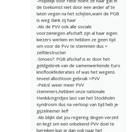
-Hopelijk voor Fleur hoeft ze haar gat in
de toekomst niet door een ander af te
laten vegen na het schijten,want de PGB
is weg dank zij haar
-Als de PVV ook alle sociale
voorzieningen afschaft zijn al haar eigen
kiezers werken en hebben ze geen tijd
om voor de Pvv te stemmen dus =
zelfdestructie!
-Smoes?: PGB afschaf is er door het
geldgebrek van de samenwerkende Euro
knoflookfederaties of was het wegens
teveel allochtoon gebruik >PVV
-Peil.nl :weer meer PVV
stemmers,hebben onze nationale
Henk&Ingridjes last van het Stockholm
syndroom dus na verloop van tijd heb je
gijzelnemer lief!
-Als blijkt dat jou regering dingen verzint
en liegt om een onbekend PVV doel te
bereiken kun je dan ook naar het