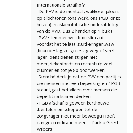
Internationale strafhof?
-De PVV is de mentaal zwakkere ,jaloers
op allochtonen (ons werk, ons PGB ,onze
huizen) en islamofobische onderafdeling
van de VVD. Dus 2 handen op 1 buik !
-PVV stemmer wordt nu slim aub
voordat het te laat is,uitkeringen,wsw
,huurtoeslag,zorgtoeslag weg of veel
lager ,pensioenen stijgen niet
meer,ziekenfonds en rechtshulp veel
duurder en tot je 80 doorwerken!
-Stom hè denk je dat de PVV een partij is
die mensen met een beperking en #PGB
steunt,gaat het alleen over mensen die
beperkt na kunnen denken.
-PGB afschaf is gewoon korthouwe
,bestelen en schoppen tot de
zorgvrager niet meer beweegt! Hoeft
dan geen indicatie meer … Dank u Geert
Wilders