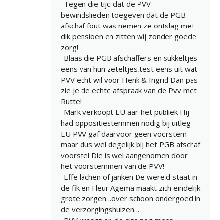
-Tegen die tijd dat de PVV
bewindslieden toegeven dat de PGB
afschaf fout was nemen ze ontslag met
dik pensioen en zitten wij zonder goede
zorg!
-Blaas die PGB afschaffers en sukkeltjes
eens van hun zeteltjes,test eens uit wat
PVV echt wil voor Henk & Ingrid Dan pas
zie je de echte afspraak van de Pvv met
Rutte!
-Mark verkoopt EU aan het publiek Hij
had oppositiestemmen nodig bij uitleg
EU PVV gaf daarvoor geen voorstem
maar dus wel degelijk bij het PGB afschaf
voorstel Die is wel aangenomen door
het voorstemmen van de PVV!
-Effe lachen of janken De wereld staat in
de fik en Fleur Agema maakt zich eindelijk
grote zorgen…over schoon ondergoed in
de verzorgingshuizen…
-PVV vraagt op de site nog meer