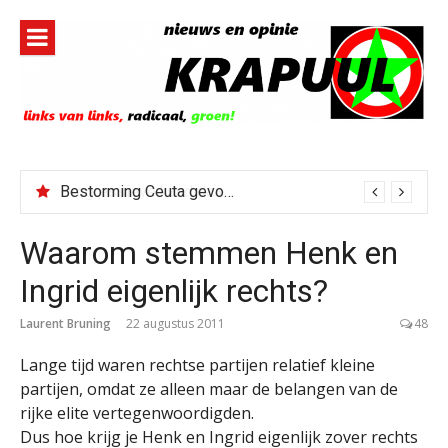
Naar
de
inhoud
springen
Bestorming Ceuta gevolg van op sociale media verspreide hoax?
Waarom stemmen Henk en
Ingrid eigenlijk rechts?
Laurent Bruning
22 augustus 2011
48
Lange tijd waren rechtse partijen relatief kleine
partijen, omdat ze alleen maar de belangen van de
rijke elite vertegenwoordigden.
Dus hoe krijg je Henk en Ingrid eigenlijk zover rechts