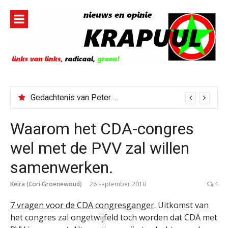
Naar
de
inhoud
springen
Gedachtenis van Peter Faber
Waarom het CDA-congres
wel met de PVV zal willen
samenwerken.
Keira (Cori Groenewoud)
26 september 2010
4
7 vragen voor de CDA congresganger
. Uitkomst van
het congres zal ongetwijfeld toch worden dat CDA met