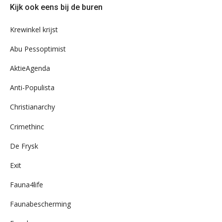
Kijk ook eens bij de buren
ons
archief
Krewinkel krijst
Abu Pessoptimist
AktieAgenda
Anti-Populista
Christianarchy
Crimethinc
De Frysk
Exit
Fauna4life
Faunabescherming