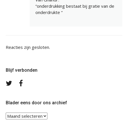
“onderdrukking bestaat bij gratie van de
onderdrukte “
Reacties zijn gesloten.
Blijf verbonden
Volg
Volg
ons
ons
op
op
Twitter
Facebook
Blader eens door ons archief
Blader
eens
door