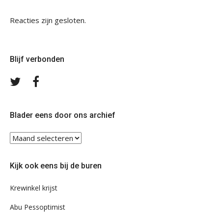
Reacties zijn gesloten.
Blijf verbonden
Volg
Volg
ons
ons
op
op
Twitter
Facebook
Blader eens door ons archief
Blader
eens
door
Kijk ook eens bij de buren
ons
archief
Krewinkel krijst
Abu Pessoptimist