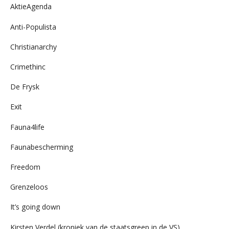
AktieAgenda
Anti-Populista
Christianarchy
Crimethinc
De Frysk
Exit
Fauna4life
Faunabescherming
Freedom
Grenzeloos
It’s going down
Kirsten Verdel (kroniek van de staatsgreep in de VS)