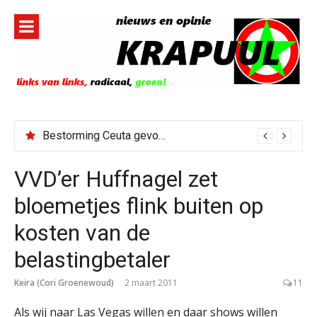
Naar
de
inhoud
springen
Bestorming Ceuta gevolg van op sociale media verspreide hoax?
VVD’er Huffnagel zet
bloemetjes flink buiten op
kosten van de
belastingbetaler
Keira (Cori Groenewoud)
2 maart 2011
11
Als wij naar Las Vegas willen en daar shows willen