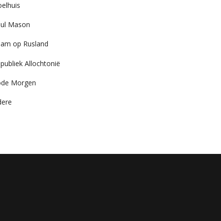
elhuis
ul Mason
am op Rusland
publiek Allochtonië
ode Morgen
dere