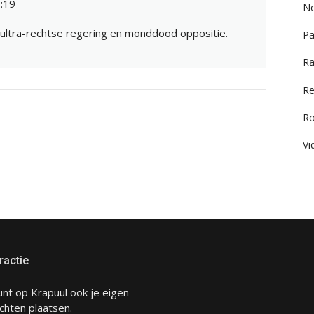
:19
No
 ultra-rechtse regering en monddood oppositie.
Pa
Ra
Re
R
Vi
ractie
unt op Krapuul ook je eigen
chten plaatsen.