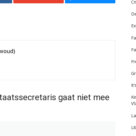
Cr
De
Ex
Fa
Fa
ewoud)
F
Gr
It
taatssecretaris gaat niet mee
Ki
VS
La
Li