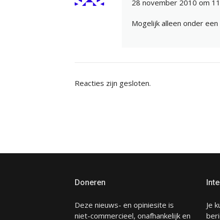
28 november 2010 om 11
Mogelijk alleen onder een
Reacties zijn gesloten.
Doneren
Inte
Deze nieuws- en opiniesite is
Je k
niet-commercieel, onafhankelijk en
beri