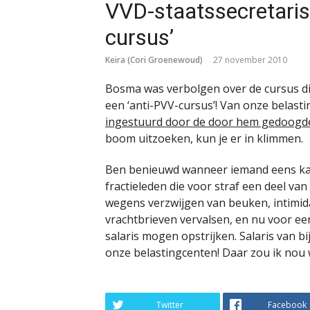
VVD-staatssecretaris 
cursus’
Keira (Cori Groenewoud)
27 november 2010
Bosma was verbolgen over de cursus di
een ‘anti-PVV-cursus’! Van onze belast
ingestuurd door de door hem gedoogde
boom uitzoeken, kun je er in klimmen.
Ben benieuwd wanneer iemand eens kam
fractieleden die voor straf een deel va
wegens verzwijgen van beuken, intimida
vrachtbrieven vervalsen, en nu voor een
salaris mogen opstrijken. Salaris van b
onze belastingcenten! Daar zou ik nou 
Twitter
Facebook