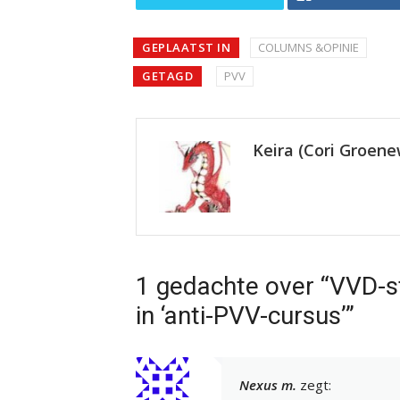
GEPLAATST IN
COLUMNS &OPINIE
GETAGD
PVV
Keira (Cori Groen
1 gedachte over “VVD-s
in ‘anti-PVV-cursus’”
Nexus m.
zegt: