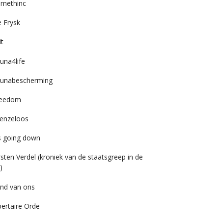
imethinc
 Frysk
it
una4life
unabescherming
reedom
enzeloos
’s going down
rsten Verdel (kroniek van de staatsgreep in de
)
nd van ons
bertaire Orde