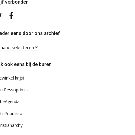
ijf verbonden
Volg
Volg
ons
ons
op
op
Twitter
Facebook
ader eens door ons archief
ader
ns
or
jk ook eens bij de buren
s
chief
ewinkel krijst
u Pessoptimist
tieAgenda
ti-Populista
ristianarchy