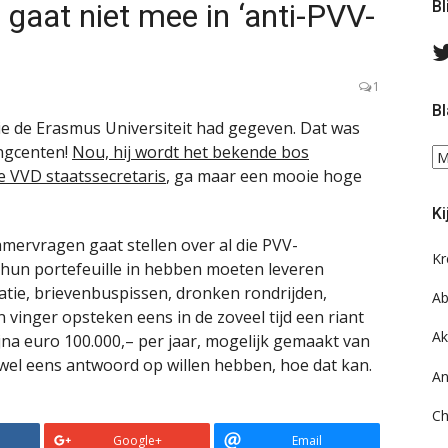
gaat niet mee in ‘anti-PVV-
Bl
1
Bl
e de Erasmus Universiteit had gegeven. Dat was
ingcenten!
Nou, hij wordt het bekende bos
Bl
 VVD staatssecretaris
, ga maar een mooie hoge
ee
do
Ki
on
ar
ervragen gaat stellen over al die PVV-
Kr
n hun portefeuille in hebben moeten leveren
tie, brievenbuspissen, dronken rondrijden,
Ab
 vinger opsteken eens in de zoveel tijd een riant
Ak
ijna euro 100.000,– per jaar, mogelijk gemaakt van
wel eens antwoord op willen hebben, hoe dat kan.
An
Ch
Google+
Email