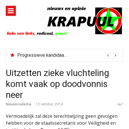
Naar
de
inhoud
springen
Progressieve kandidaat El-Sayed senaatskandidaat Michigan
Uitzetten zieke vluchteling
komt vaak op doodvonnis
neer
Nieuwsredactie
13 oktober 2014
1
Vermoedelijk zal deze terechtwijzing geen gevolgen
hebben voor de staatssecretaris voor Veiligheid en