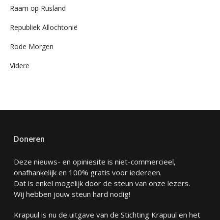
Raam op Rusland
Republiek Allochtonië
Rode Morgen
Videre
Doneren
Deze nieuws- en opiniesite is niet-commercieel,
onafhankelijk en 100% gratis voor iedereen.
Dat is enkel mogelijk door de steun van onze lezers.
Wij hebben jouw steun hard nodig!
Krapuul is nu de uitgave van de Stichting Krapuul en het