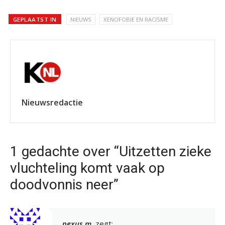
GEPLAATST IN
NIEUWS
XENOFOBIE EN RACISME
Nieuwsredactie
1 gedachte over “Uitzetten zieke
vluchteling komt vaak op
doodvonnis neer”
nexus m.
zegt: