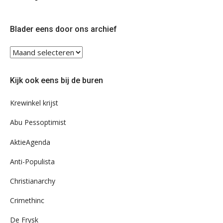
ons
ons
op
op
Twitter
Facebook
Blader eens door ons archief
Blader
eens
door
Kijk ook eens bij de buren
ons
archief
Krewinkel krijst
Abu Pessoptimist
AktieAgenda
Anti-Populista
Christianarchy
Crimethinc
De Frysk