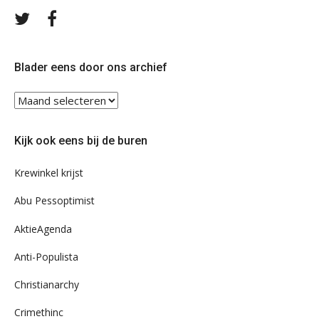
Volg
Volg
ons
ons
op
op
Twitter
Facebook
Blader eens door ons archief
Blader
eens
door
Kijk ook eens bij de buren
ons
archief
Krewinkel krijst
Abu Pessoptimist
AktieAgenda
Anti-Populista
Christianarchy
Crimethinc