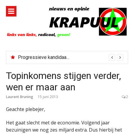
Naar
de
inhoud
springen
Progressieve kandidaat El-Sayed senaatskandidaat Michigan
Topinkomens stijgen verder,
wen er maar aan
Laurent Bruning
15 juni 2013
2
Geachte plebejer,
Het gaat slecht met de economie. Volgend jaar
bezuinigen we nog zes miljard extra. Dus hierbij het