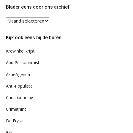
Twitter
Facebook
Blader eens door ons archief
Blader
eens
door
Kijk ook eens bij de buren
ons
archief
Krewinkel krijst
Abu Pessoptimist
AktieAgenda
Anti-Populista
Christianarchy
Crimethinc
De Frysk
Exit