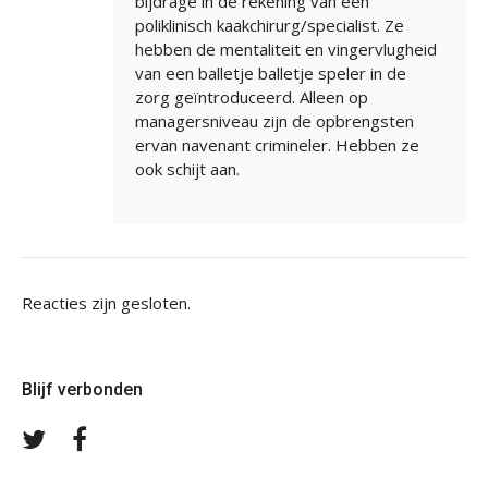
bijdrage in de rekening van een
poliklinisch kaakchirurg/specialist. Ze
hebben de mentaliteit en vingervlugheid
van een balletje balletje speler in de
zorg geïntroduceerd. Alleen op
managersniveau zijn de opbrengsten
ervan navenant crimineler. Hebben ze
ook schijt aan.
Reacties zijn gesloten.
Blijf verbonden
Volg
Volg
ons
ons
op
op