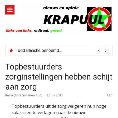
Naar
de
inhoud
springen
Todd Blanche benoemd tot Attorney General
Topbestuurders
zorginstellingen hebben schijt
aan zorg
Keira (Cori Groenewoud)
22 juli 2011
1
Topbestuurders uit de zorg weigeren
hun hoge
salarissen te verlagen naar de nieuwe