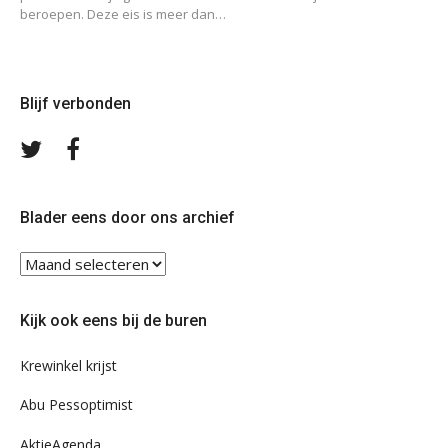
beroepen. Deze eis is meer dan…
Blijf verbonden
Volg
Volg
ons
ons
op
op
Twitter
Facebook
Blader eens door ons archief
Blader
eens
door
Kijk ook eens bij de buren
ons
archief
Krewinkel krijst
Abu Pessoptimist
AktieAgenda