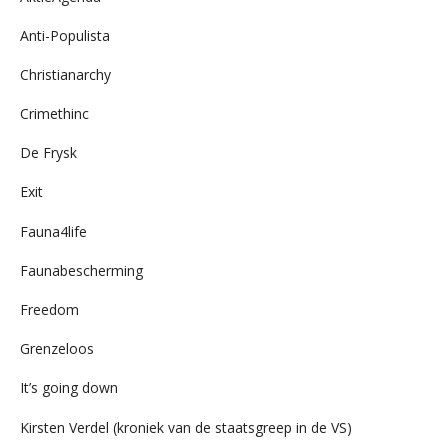
Anti-Populista
Christianarchy
Crimethinc
De Frysk
Exit
Fauna4life
Faunabescherming
Freedom
Grenzeloos
It’s going down
Kirsten Verdel (kroniek van de staatsgreep in de VS)