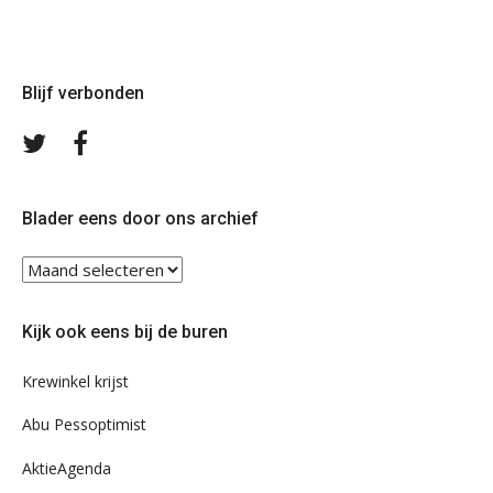
Blijf verbonden
Volg
Volg
ons
ons
op
op
Twitter
Facebook
Blader eens door ons archief
Blader
eens
door
Kijk ook eens bij de buren
ons
archief
Krewinkel krijst
Abu Pessoptimist
AktieAgenda