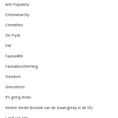
Anti-Populista
Christianarchy
Crimethinc
De Frysk
Exit
Fauna4life
Faunabescherming
Freedom
Grenzeloos
It’s going down
Kirsten Verdel (kroniek van de staatsgreep in de VS)
Land van ons