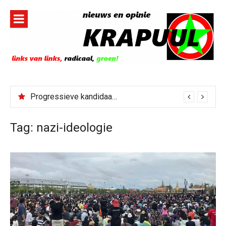
Naar
de
inhoud
springen
Progressieve kandidaat El-Sayed senaatskandidaat Michigan
Tag:
nazi-ideologie