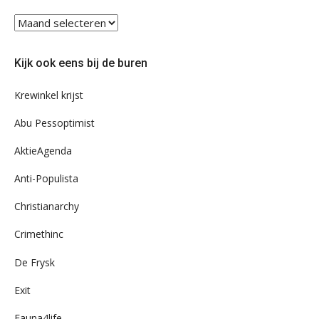
Blader
eens
door
Kijk ook eens bij de buren
ons
archief
Krewinkel krijst
Abu Pessoptimist
AktieAgenda
Anti-Populista
Christianarchy
Crimethinc
De Frysk
Exit
Fauna4life