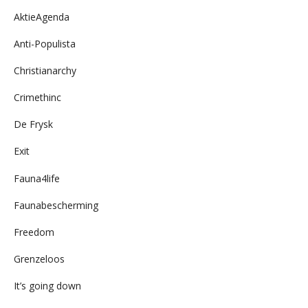
AktieAgenda
Anti-Populista
Christianarchy
Crimethinc
De Frysk
Exit
Fauna4life
Faunabescherming
Freedom
Grenzeloos
It’s going down